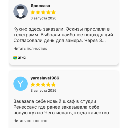
я хотела.
Ярослава
3 августа 2026
Кухню здесь заказали. Эскизы прислали в
телеграмм. Выбрали наиболее подходящий.
Согласовали день для замера. Через 3
недели кухня была уже готова. Остались
Читать полностью
довольны работой. Спасибо Ренессанс
мебель за качественную работу!
yaroslava1986
3 августа 2026
Заказала себе новый шкаф в студии
Ренессанс где ранее заказывала себе
новую кухню.Чего искать, когда качеством
вполне довольна. Служит кухня уже почти
Читать полностью
два года, нареканий нет.