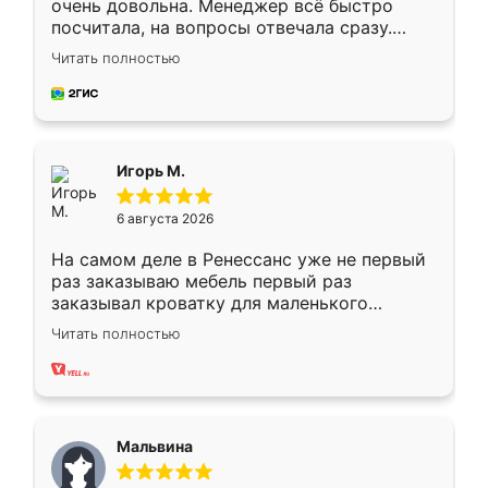
очень довольна. Менеджер всё быстро
посчитала, на вопросы отвечала сразу.
Замерщик приехал в субботу, подошёл к
Читать полностью
делу со всей ответственностью. Собрали
за день, ребята работали аккуратно, даже
пыли почти не было. Качество отличное,
ящики ходят плавно, ничего не скрипит.
Всё подошло как влитое.
Игорь М.
6 августа 2026
На самом деле в Ренессанс уже не первый
раз заказываю мебель первый раз
заказывал кроватку для маленького
ребёнка при его рождении ,во второй раз
Читать полностью
заказал шкаф-купе. По качеству очень
хорошее сборка достаточно быстрая,
также адекватные цены. До этого
сравнивал с разными конкурентами в этом
сегменте ,выбор у конкурентов куда
Мальвина
меньше, здесь же он более разнообразный.
Мне нравится ,если что-то потребуется из