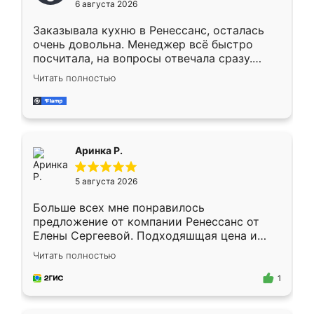
6 августа 2026
мебели буду заказывать только здесь.
Заказывала кухню в Ренессанс, осталась
очень довольна. Менеджер всё быстро
посчитала, на вопросы отвечала сразу.
Замерщик приехал в субботу, подошёл к
Читать полностью
делу со всей ответственностью. Собрали
за день, ребята работали аккуратно, даже
пыли почти не было. Качество отличное,
ящики ходят плавно, ничего не скрипит.
Всё подошло как влитое.
Аринка Р.
5 августа 2026
Больше всех мне понравилось
предложение от компании Ренессанс от
Елены Сергеевой. Подходяшщая цена и
короткие сроки изготовления. Приехавший
Читать полностью
для замера сотрудник Владислав
предложил по моему эскизу самый
1
подходящий вариант шкафа. Немного его
видоизменил, получилось даже лучше, чем