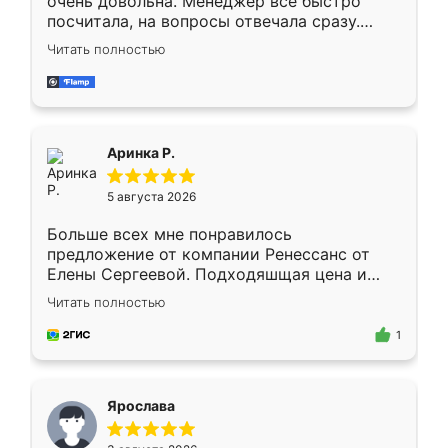
очень довольна. Менеджер всё быстро
посчитала, на вопросы отвечала сразу.
Замерщик приехал в субботу, подошёл к
Читать полностью
делу со всей ответственностью. Собрали
за день, ребята работали аккуратно, даже
пыли почти не было. Качество отличное,
ящики ходят плавно, ничего не скрипит.
Всё подошло как влитое.
Аринка Р.
5 августа 2026
Больше всех мне понравилось
предложение от компании Ренессанс от
Елены Сергеевой. Подходяшщая цена и
короткие сроки изготовления. Приехавший
Читать полностью
для замера сотрудник Владислав
предложил по моему эскизу самый
1
подходящий вариант шкафа. Немного его
видоизменил, получилось даже лучше, чем
я хотела.
Ярослава