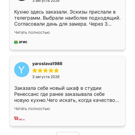
3 августа 2026
Кухню здесь заказали. Эскизы прислали в
телеграмм. Выбрали наиболее подходящий.
Согласовали день для замера. Через 3
недели кухня была уже готова. Остались
Читать полностью
довольны работой. Спасибо Ренессанс
мебель за качественную работу!
yaroslava1986
3 августа 2026
Заказала себе новый шкаф в студии
Ренессанс где ранее заказывала себе
новую кухню.Чего искать, когда качеством
вполне довольна. Служит кухня уже почти
Читать полностью
два года, нареканий нет.