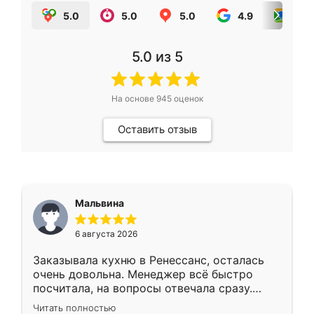
5.0
5.0
5.0
4.9
5.0
5.0
из 5
На основе
945
оценок
Оставить отзыв
Мальвина
6 августа 2026
Заказывала кухню в Ренессанс, осталась
очень довольна. Менеджер всё быстро
посчитала, на вопросы отвечала сразу.
Замерщик приехал в субботу, подошёл к
Читать полностью