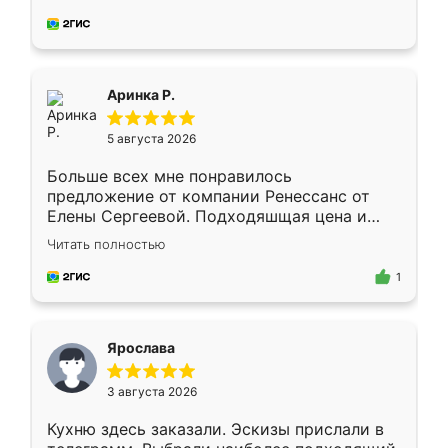
делу со всей ответственностью. Собрали
за день, ребята работали аккуратно, даже
пыли почти не было. Качество отличное,
ящики ходят плавно, ничего не скрипит.
Всё подошло как влитое.
Аринка Р.
5 августа 2026
Больше всех мне понравилось
предложение от компании Ренессанс от
Елены Сергеевой. Подходяшщая цена и
короткие сроки изготовления. Приехавший
Читать полностью
для замера сотрудник Владислав
предложил по моему эскизу самый
1
подходящий вариант шкафа. Немного его
видоизменил, получилось даже лучше, чем
я хотела.
Ярослава
3 августа 2026
Кухню здесь заказали. Эскизы прислали в