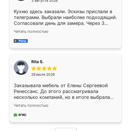
3 августа 2026
Кухню здесь заказали. Эскизы прислали в
телеграмм. Выбрали наиболее подходящий.
Согласовали день для замера. Через 3
недели кухня была уже готова. Остались
Читать полностью
довольны работой. Спасибо Ренессанс
мебель за качественную работу!
Rita S.
29 июля 2026
Заказывала мебель от Елены Сергеевой
Ренессанс. До этого рассматривала
несколько компаний, но в итоге выбрала
эту. Сначала обговорили условия, потом
Читать полностью
приехал замерщик, всё спокойно объяснил
и снял размеры. Изготовили в срок, с
доставкой тоже никаких проблем не
возникло. Сборку выполнили аккуратно,