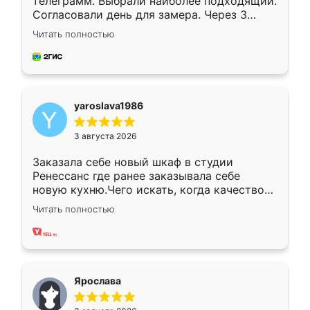
телеграмм. Выбрали наиболее подходящий.
Согласовали день для замера. Через 3
недели кухня была уже готова. Остались
Читать полностью
довольны работой. Спасибо Ренессанс
мебель за качественную работу!
yaroslava1986
3 августа 2026
Заказала себе новый шкаф в студии
Ренессанс где ранее заказывала себе
новую кухню.Чего искать, когда качеством
вполне довольна. Служит кухня уже почти
Читать полностью
два года, нареканий нет.
Ярослава