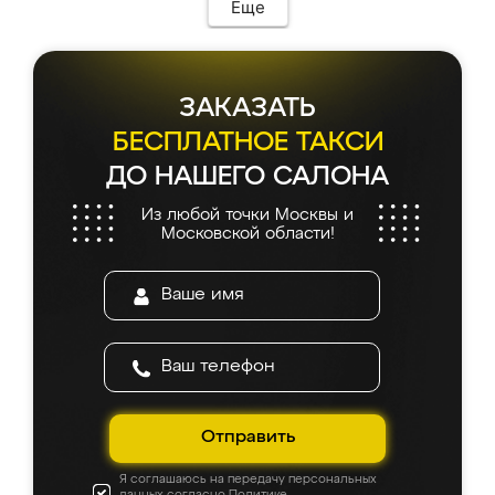
мебель сразу встала на свое место без
Еще
каких-либо доработок. Качеством осталась
довольна, все выглядит так, как и ожидала.
ЗАКАЗАТЬ
БЕСПЛАТНОЕ ТАКСИ
ДО НАШЕГО САЛОНА
Из любой точки Москвы и
Московской области!
Отправить
Я соглашаюсь на передачу персональных
данных согласно
Политике