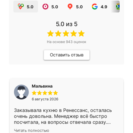
5.0
5.0
5.0
4.9
5.0
5.0
из 5
На основе
943
оценок
Оставить отзыв
Мальвина
6 августа 2026
Заказывала кухню в Ренессанс, осталась
очень довольна. Менеджер всё быстро
посчитала, на вопросы отвечала сразу.
Замерщик приехал в субботу, подошёл к
Читать полностью