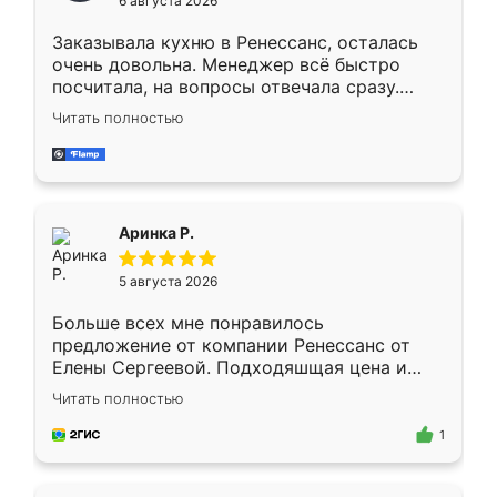
6 августа 2026
мебели буду заказывать только здесь.
Заказывала кухню в Ренессанс, осталась
очень довольна. Менеджер всё быстро
посчитала, на вопросы отвечала сразу.
Замерщик приехал в субботу, подошёл к
Читать полностью
делу со всей ответственностью. Собрали
за день, ребята работали аккуратно, даже
пыли почти не было. Качество отличное,
ящики ходят плавно, ничего не скрипит.
Всё подошло как влитое.
Аринка Р.
5 августа 2026
Больше всех мне понравилось
предложение от компании Ренессанс от
Елены Сергеевой. Подходяшщая цена и
короткие сроки изготовления. Приехавший
Читать полностью
для замера сотрудник Владислав
предложил по моему эскизу самый
1
подходящий вариант шкафа. Немного его
видоизменил, получилось даже лучше, чем