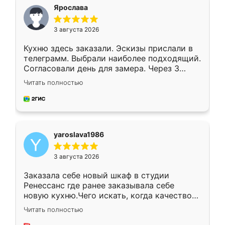
я хотела.
Ярослава
3 августа 2026
Кухню здесь заказали. Эскизы прислали в
телеграмм. Выбрали наиболее подходящий.
Согласовали день для замера. Через 3
недели кухня была уже готова. Остались
Читать полностью
довольны работой. Спасибо Ренессанс
мебель за качественную работу!
yaroslava1986
3 августа 2026
Заказала себе новый шкаф в студии
Ренессанс где ранее заказывала себе
новую кухню.Чего искать, когда качеством
вполне довольна. Служит кухня уже почти
Читать полностью
два года, нареканий нет.