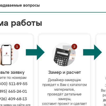
задаваемые вопросы
ма работы
вьте заявку
Замер и расчет
ите по номерам
Дизайнер-замерщик
800) 511-89-55
приедет к Вам с каталогом
материалов,
Вы
495) 665-24-01
проведёт детальные
р
926) 409-68-13
замеры,
д
составит проект и сделает
з
те заявку на сайте для