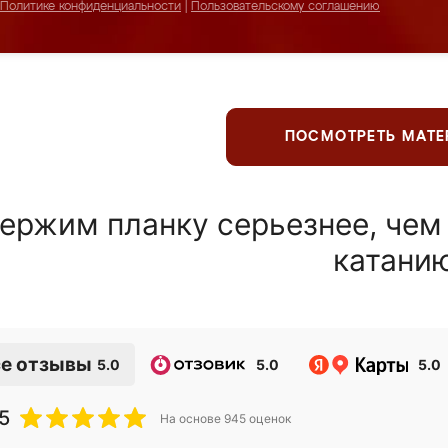
Политике конфиденциальности
|
Пользовательскому соглашению
ПОСМОТРЕТЬ МАТ
ержим планку серьезнее, чем
катани
е отзывы
5.0
5.0
5.0
5
На основе
945
оценок