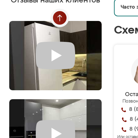
Отзывы наших клиентов
Часто 
Схе
Оста
Позвон
8 (
8 (
8 (
Или оставь