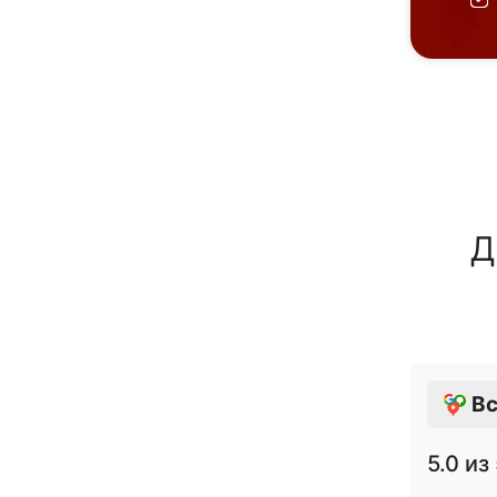
Д
Вс
5.0
из 