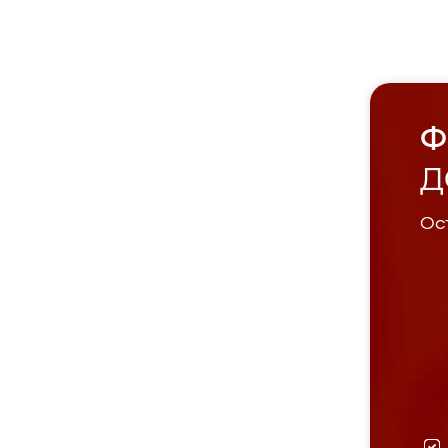
Ф
Д
Ост