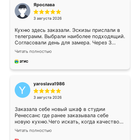
я хотела.
Ярослава
3 августа 2026
Кухню здесь заказали. Эскизы прислали в
телеграмм. Выбрали наиболее подходящий.
Согласовали день для замера. Через 3
недели кухня была уже готова. Остались
Читать полностью
довольны работой. Спасибо Ренессанс
мебель за качественную работу!
yaroslava1986
3 августа 2026
Заказала себе новый шкаф в студии
Ренессанс где ранее заказывала себе
новую кухню.Чего искать, когда качеством
вполне довольна. Служит кухня уже почти
Читать полностью
два года, нареканий нет.