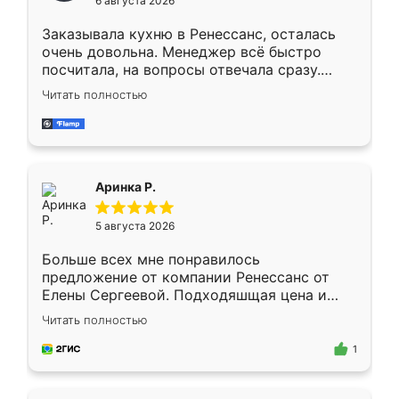
6 августа 2026
мебели буду заказывать только здесь.
Заказывала кухню в Ренессанс, осталась
очень довольна. Менеджер всё быстро
посчитала, на вопросы отвечала сразу.
Замерщик приехал в субботу, подошёл к
Читать полностью
делу со всей ответственностью. Собрали
за день, ребята работали аккуратно, даже
пыли почти не было. Качество отличное,
ящики ходят плавно, ничего не скрипит.
Всё подошло как влитое.
Аринка Р.
5 августа 2026
Больше всех мне понравилось
предложение от компании Ренессанс от
Елены Сергеевой. Подходяшщая цена и
короткие сроки изготовления. Приехавший
Читать полностью
для замера сотрудник Владислав
предложил по моему эскизу самый
1
подходящий вариант шкафа. Немного его
видоизменил, получилось даже лучше, чем