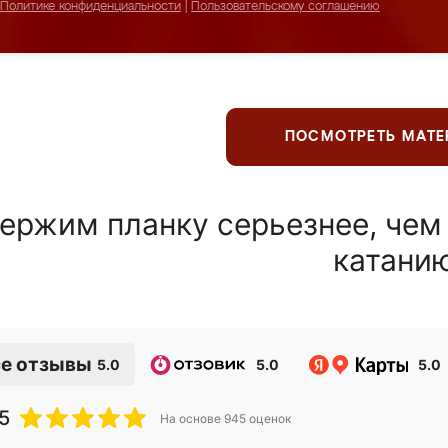
Политике конфиденциальности
|
Пользовательскому соглашению
ПОСМОТРЕТЬ МАТ
ержим планку серьезнее, чем
катани
е отзывы
5.0
5.0
5.0
5
На основе
945
оценок