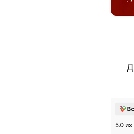
Д
Вс
5.0
из 