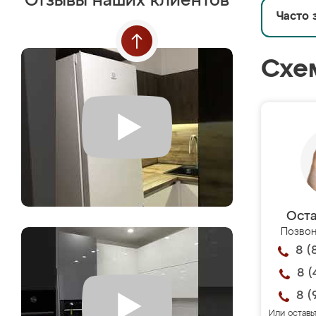
Отзывы наших клиентов
Часто 
Схе
Оста
Позвон
8 (
8 (
8 (
Или оставь