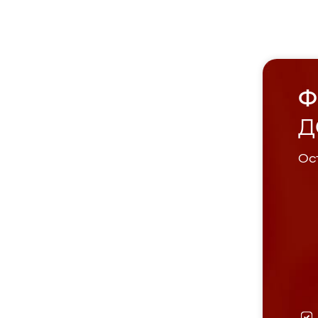
Ф
Д
Ост