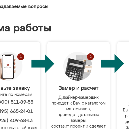
задаваемые вопросы
ма работы
вьте заявку
Замер и расчет
ите по номерам
Дизайнер-замерщик
800) 511-89-55
приедет к Вам с каталогом
материалов,
Вы
495) 665-24-01
проведёт детальные
р
926) 409-68-13
замеры,
д
составит проект и сделает
з
те заявку на сайте для