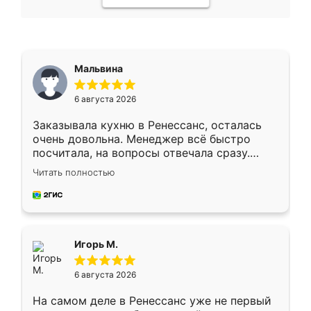
Мальвина
6 августа 2026
Заказывала кухню в Ренессанс, осталась
очень довольна. Менеджер всё быстро
посчитала, на вопросы отвечала сразу.
Замерщик приехал в субботу, подошёл к
Читать полностью
делу со всей ответственностью. Собрали
за день, ребята работали аккуратно, даже
пыли почти не было. Качество отличное,
ящики ходят плавно, ничего не скрипит.
Всё подошло как влитое.
Игорь М.
6 августа 2026
На самом деле в Ренессанс уже не первый