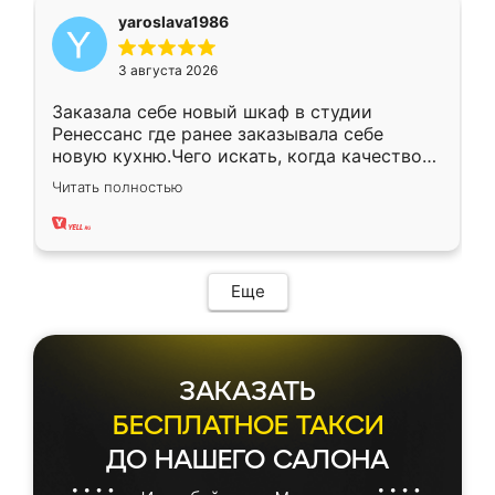
yaroslava1986
3 августа 2026
Заказала себе новый шкаф в студии
Ренессанс где ранее заказывала себе
новую кухню.Чего искать, когда качеством
вполне довольна. Служит кухня уже почти
Читать полностью
два года, нареканий нет.
Еще
ЗАКАЗАТЬ
БЕСПЛАТНОЕ ТАКСИ
ДО НАШЕГО САЛОНА