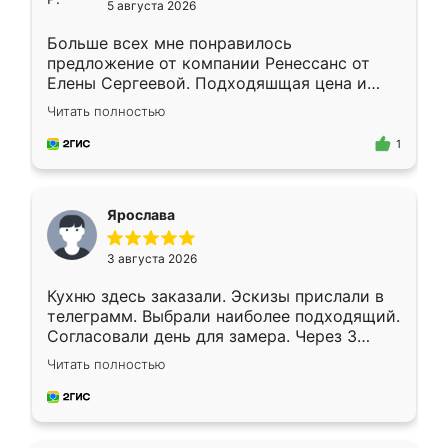
5 августа 2026
Больше всех мне понравилось
предложение от компании Ренессанс от
Елены Сергеевой. Подходяшщая цена и
короткие сроки изготовления. Приехавший
Читать полностью
для замера сотрудник Владислав
предложил по моему эскизу самый
1
подходящий вариант шкафа. Немного его
видоизменил, получилось даже лучше, чем
я хотела.
Ярослава
3 августа 2026
Кухню здесь заказали. Эскизы прислали в
телеграмм. Выбрали наиболее подходящий.
Согласовали день для замера. Через 3
недели кухня была уже готова. Остались
Читать полностью
довольны работой. Спасибо Ренессанс
мебель за качественную работу!