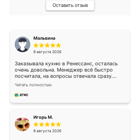
Оставить отзыв
Мальвина
6 августа 2026
Заказывала кухню в Ренессанс, осталась
очень довольна. Менеджер всё быстро
посчитала, на вопросы отвечала сразу.
Замерщик приехал в субботу, подошёл к
Читать полностью
делу со всей ответственностью. Собрали
за день, ребята работали аккуратно, даже
пыли почти не было. Качество отличное,
ящики ходят плавно, ничего не скрипит.
Всё подошло как влитое.
Игорь М.
6 августа 2026