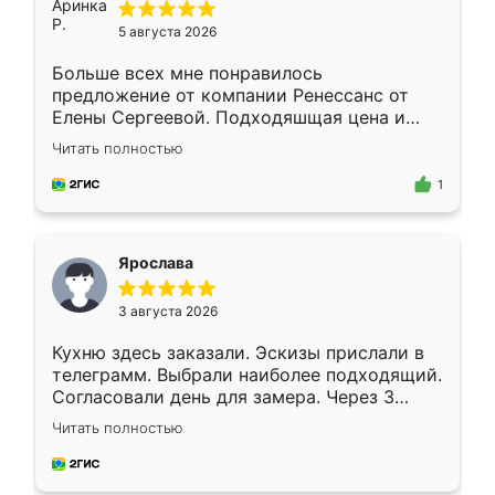
5 августа 2026
Больше всех мне понравилось
предложение от компании Ренессанс от
Елены Сергеевой. Подходяшщая цена и
короткие сроки изготовления. Приехавший
Читать полностью
для замера сотрудник Владислав
предложил по моему эскизу самый
1
подходящий вариант шкафа. Немного его
видоизменил, получилось даже лучше, чем
я хотела.
Ярослава
3 августа 2026
Кухню здесь заказали. Эскизы прислали в
телеграмм. Выбрали наиболее подходящий.
Согласовали день для замера. Через 3
недели кухня была уже готова. Остались
Читать полностью
довольны работой. Спасибо Ренессанс
мебель за качественную работу!