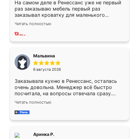
На самом деле в Ренессанс уже не первый
раз заказываю мебель первый раз
заказывал кроватку для маленького
ребёнка при его рождении ,во второй раз
Читать полностью
заказал шкаф-купе. По качеству очень
хорошее сборка достаточно быстрая,
также адекватные цены. До этого
сравнивал с разными конкурентами в этом
сегменте ,выбор у конкурентов куда
Мальвина
меньше, здесь же он более разнообразный.
Мне нравится ,если что-то потребуется из
6 августа 2026
мебели буду заказывать только здесь.
Заказывала кухню в Ренессанс, осталась
очень довольна. Менеджер всё быстро
посчитала, на вопросы отвечала сразу.
Замерщик приехал в субботу, подошёл к
Читать полностью
делу со всей ответственностью. Собрали
за день, ребята работали аккуратно, даже
пыли почти не было. Качество отличное,
ящики ходят плавно, ничего не скрипит.
Всё подошло как влитое.
Аринка Р.