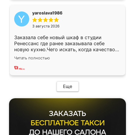
yaroslava1986
3 августа 2026
Заказала себе новый шкаф в студии
Ренессанс где ранее заказывала себе
новую кухню.Чего искать, когда качеством
вполне довольна. Служит кухня уже почти
Читать полностью
два года, нареканий нет.
Еще
ЗАКАЗАТЬ
БЕСПЛАТНОЕ ТАКСИ
ДО НАШЕГО САЛОНА