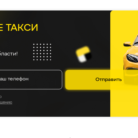
Е ТАКСИ
ласти!
Отправить
о
ашению