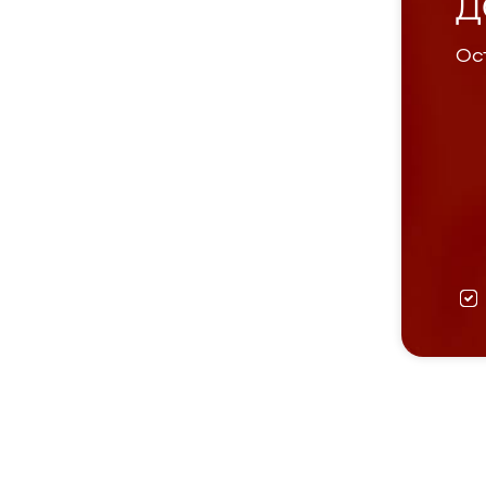
Д
Ост