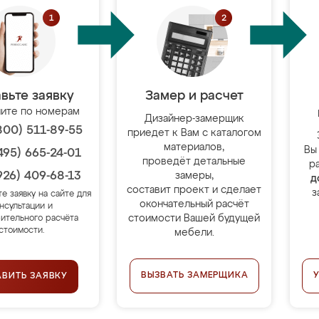
вьте заявку
Замер и расчет
ите по номерам
Дизайнер-замерщик
800) 511-89-55
приедет к Вам с каталогом
материалов,
Вы
495) 665-24-01
проведёт детальные
р
926) 409-68-13
замеры,
д
составит проект и сделает
з
те заявку на сайте для
окончательный расчёт
нсультации и
стоимости Вашей будущей
ительного расчёта
стоимости.
мебели.
ВЫЗВАТЬ ЗАМЕРЩИКА
АВИТЬ ЗАЯВКУ