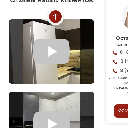
Отзывы наших клиентов
Оста
Позвон
8 (
8 (
8 (
Или оставь
ко
предвар
ОСТ