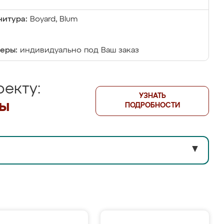
итура:
Boyard, Blum
еры:
индивидуально под Ваш заказ
екту:
УЗНАТЬ
лы
ПОДРОБНОСТИ
▼