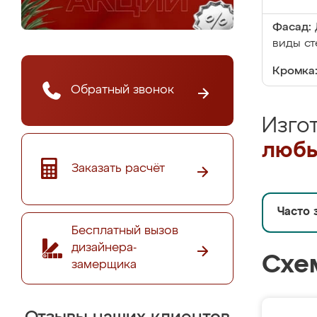
Фасад:
виды ст
Кромка
Обратный звонок
Изго
любы
Заказать расчёт
Часто 
Бесплатный вызов
дизайнера-
Схе
замерщика