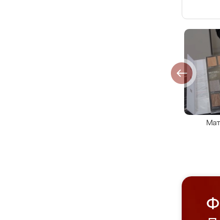
Мат
Ф