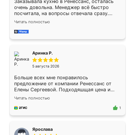
Заказывала кухню в Ренессанс, осталась
очень довольна. Менеджер всё быстро
посчитала, на вопросы отвечала сразу.
Замерщик приехал в субботу, подошёл к
Читать полностью
делу со всей ответственностью. Собрали
за день, ребята работали аккуратно, даже
пыли почти не было. Качество отличное,
ящики ходят плавно, ничего не скрипит.
Всё подошло как влитое.
Аринка Р.
5 августа 2026
Больше всех мне понравилось
предложение от компании Ренессанс от
Елены Сергеевой. Подходяшщая цена и
короткие сроки изготовления. Приехавший
Читать полностью
для замера сотрудник Владислав
предложил по моему эскизу самый
1
подходящий вариант шкафа. Немного его
видоизменил, получилось даже лучше, чем
я хотела.
Ярослава