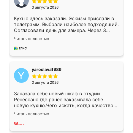
3 августа 2026
Кухню здесь заказали. Эскизы прислали в
телеграмм. Выбрали наиболее подходящий.
Согласовали день для замера. Через 3
недели кухня была уже готова. Остались
Читать полностью
довольны работой. Спасибо Ренессанс
мебель за качественную работу!
yaroslava1986
3 августа 2026
Заказала себе новый шкаф в студии
Ренессанс где ранее заказывала себе
новую кухню.Чего искать, когда качеством
вполне довольна. Служит кухня уже почти
Читать полностью
два года, нареканий нет.