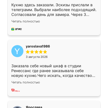
Кухню здесь заказали. Эскизы прислали в
телеграмм. Выбрали наиболее подходящий.
Согласовали день для замера. Через 3
недели кухня была уже готова. Остались
Читать полностью
довольны работой. Спасибо Ренессанс
мебель за качественную работу!
yaroslava1986
3 августа 2026
Заказала себе новый шкаф в студии
Ренессанс где ранее заказывала себе
новую кухню.Чего искать, когда качеством
вполне довольна. Служит кухня уже почти
Читать полностью
два года, нареканий нет.
Ярослава