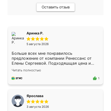
Оставить отзыв
Аринка Р.
5 августа 2026
Больше всех мне понравилось
предложение от компании Ренессанс от
Елены Сергеевой. Подходяшщая цена и
короткие сроки изготовления. Приехавший
Читать полностью
для замера сотрудник Владислав
предложил по моему эскизу самый
1
подходящий вариант шкафа. Немного его
видоизменил, получилось даже лучше, чем
я хотела.
Ярослава
3 августа 2026