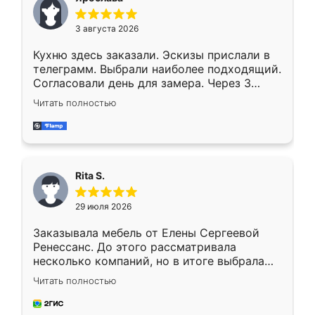
3 августа 2026
Кухню здесь заказали. Эскизы прислали в
телеграмм. Выбрали наиболее подходящий.
Согласовали день для замера. Через 3
недели кухня была уже готова. Остались
Читать полностью
довольны работой. Спасибо Ренессанс
мебель за качественную работу!
Rita S.
29 июля 2026
Заказывала мебель от Елены Сергеевой
Ренессанс. До этого рассматривала
несколько компаний, но в итоге выбрала
эту. Сначала обговорили условия, потом
Читать полностью
приехал замерщик, всё спокойно объяснил
и снял размеры. Изготовили в срок, с