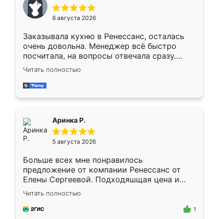
меньше, здесь же он более разнообразный.
Мне нравится ,если что-то потребуется из
6 августа 2026
мебели буду заказывать только здесь.
Заказывала кухню в Ренессанс, осталась
очень довольна. Менеджер всё быстро
посчитала, на вопросы отвечала сразу.
Замерщик приехал в субботу, подошёл к
Читать полностью
делу со всей ответственностью. Собрали
за день, ребята работали аккуратно, даже
пыли почти не было. Качество отличное,
ящики ходят плавно, ничего не скрипит.
Всё подошло как влитое.
Аринка Р.
5 августа 2026
Больше всех мне понравилось
предложение от компании Ренессанс от
Елены Сергеевой. Подходяшщая цена и
короткие сроки изготовления. Приехавший
Читать полностью
для замера сотрудник Владислав
предложил по моему эскизу самый
1
подходящий вариант шкафа. Немного его