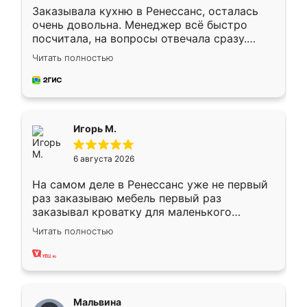
Заказывала кухню в Ренессанс, осталась
очень довольна. Менеджер всё быстро
посчитала, на вопросы отвечала сразу.
Замерщик приехал в субботу, подошёл к
Читать полностью
делу со всей ответственностью. Собрали
за день, ребята работали аккуратно, даже
пыли почти не было. Качество отличное,
ящики ходят плавно, ничего не скрипит.
Всё подошло как влитое.
Игорь М.
6 августа 2026
На самом деле в Ренессанс уже не первый
раз заказываю мебель первый раз
заказывал кроватку для маленького
ребёнка при его рождении ,во второй раз
Читать полностью
заказал шкаф-купе. По качеству очень
хорошее сборка достаточно быстрая,
также адекватные цены. До этого
сравнивал с разными конкурентами в этом
сегменте ,выбор у конкурентов куда
Мальвина