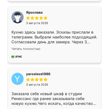
видоизменил, получилось даже лучше, чем
я хотела.
Ярослава
3 августа 2026
Кухню здесь заказали. Эскизы прислали в
телеграмм. Выбрали наиболее подходящий.
Согласовали день для замера. Через 3
недели кухня была уже готова. Остались
Читать полностью
довольны работой. Спасибо Ренессанс
мебель за качественную работу!
yaroslava1986
3 августа 2026
Заказала себе новый шкаф в студии
Ренессанс где ранее заказывала себе
новую кухню.Чего искать, когда качеством
вполне довольна. Служит кухня уже почти