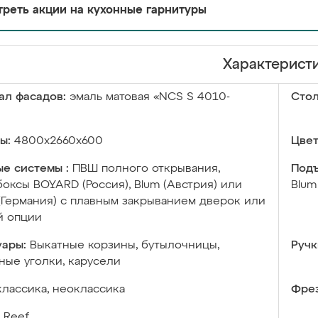
реть акции на кухонные гарнитуры
Характерист
ал фасадов:
эмаль матовая «NCS S 4010-
Сто
ы:
4800х2660х600
Цвет
е системы :
ПВШ полного открывания,
Подъ
оксы BOYARD (Россия), Blum (Австрия) или
Blum
 (Германия) с плавным закрыванием дверок или
й опции
уары:
Выкатные корзины, бутылочницы,
Ручк
ые уголки, карусели
классика, неоклассика
Фрез
Reef