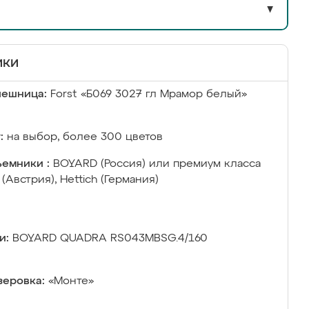
▼
ики
лешница:
Forst «Б069 3027 гл Мрамор белый»
:
на выбор, более 300 цветов
емники :
BOYARD (Россия) или премиум класса
 (Австрия), Hettich (Германия)
и:
BOYARD QUADRA RS043MBSG.4/160
еровка:
«Монте»