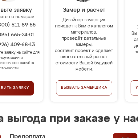
вьте заявку
Замер и расчет
ите по номерам
Дизайнер-замерщик
800) 511-89-55
приедет к Вам с каталогом
материалов,
Вы
495) 665-24-01
проведёт детальные
р
926) 409-68-13
замеры,
д
составит проект и сделает
з
те заявку на сайте для
окончательный расчёт
нсультации и
стоимости Вашей будущей
ительного расчёта
стоимости.
мебели.
ВЫЗВАТЬ ЗАМЕРЩИКА
АВИТЬ ЗАЯВКУ
 выгода при заказе у на
Предоплата