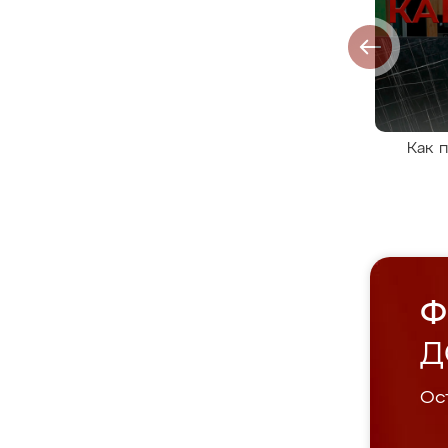
Как 
Ф
Д
Ост