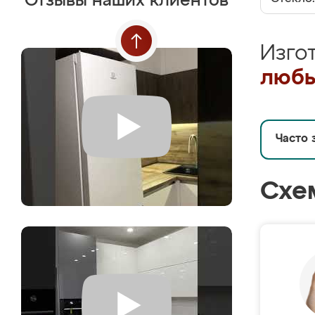
Отзывы наших клиентов
Изго
любы
Часто 
Схе