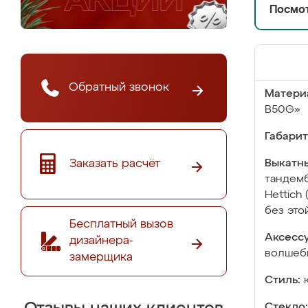
Посмот
Обратный звонок
Матери
B50G»
Габарит
Заказать расчёт
Выкатны
тандемб
Hettich
без это
Бесплатный вызов
Аксесс
дизайнера-
волшебн
замерщика
Стиль:
Стекло: