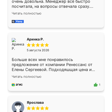
очень довольна. Менеджер всё быстро
посчитала, на вопросы отвечала сразу.
Замерщик приехал в субботу, подошёл к
Читать полностью
делу со всей ответственностью. Собрали
за день, ребята работали аккуратно, даже
пыли почти не было. Качество отличное,
ящики ходят плавно, ничего не скрипит.
Всё подошло как влитое.
Аринка Р.
5 августа 2026
Больше всех мне понравилось
предложение от компании Ренессанс от
Елены Сергеевой. Подходяшщая цена и
короткие сроки изготовления. Приехавший
Читать полностью
для замера сотрудник Владислав
предложил по моему эскизу самый
1
подходящий вариант шкафа. Немного его
видоизменил, получилось даже лучше, чем
я хотела.
Ярослава