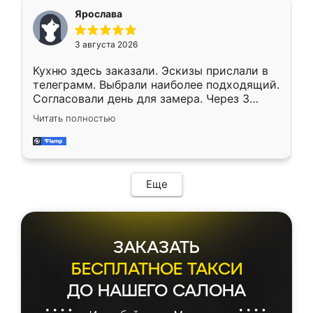
Ярослава
3 августа 2026
Кухню здесь заказали. Эскизы прислали в
телеграмм. Выбрали наиболее подходящий.
Согласовали день для замера. Через 3
недели кухня была уже готова. Остались
Читать полностью
довольны работой. Спасибо Ренессанс
мебель за качественную работу!
Еще
ЗАКАЗАТЬ
БЕСПЛАТНОЕ ТАКСИ
ДО НАШЕГО САЛОНА