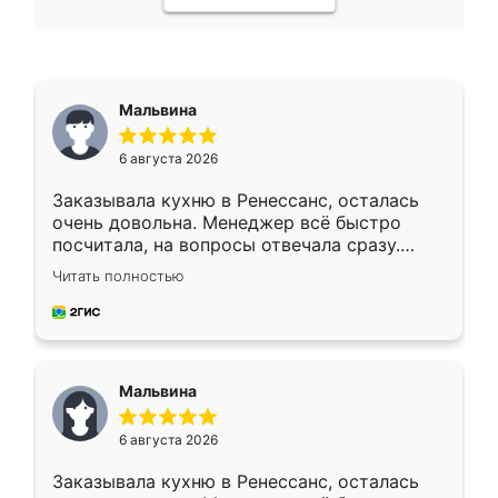
Мальвина
6 августа 2026
Заказывала кухню в Ренессанс, осталась
очень довольна. Менеджер всё быстро
посчитала, на вопросы отвечала сразу.
Замерщик приехал в субботу, подошёл к
Читать полностью
делу со всей ответственностью. Собрали
за день, ребята работали аккуратно, даже
пыли почти не было. Качество отличное,
ящики ходят плавно, ничего не скрипит.
Всё подошло как влитое.
Мальвина
6 августа 2026
Заказывала кухню в Ренессанс, осталась