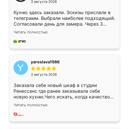
3 августа 2026
Кухню здесь заказали. Эскизы прислали в
телеграмм. Выбрали наиболее подходящий.
Согласовали день для замера. Через 3
недели кухня была уже готова. Остались
Читать полностью
довольны работой. Спасибо Ренессанс
мебель за качественную работу!
yaroslava1986
3 августа 2026
Заказала себе новый шкаф в студии
Ренессанс где ранее заказывала себе
новую кухню.Чего искать, когда качеством
вполне довольна. Служит кухня уже почти
Читать полностью
два года, нареканий нет.