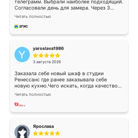
телеграмм. Выбрали наиболее подходящий.
Согласовали день для замера. Через 3
недели кухня была уже готова. Остались
Читать полностью
довольны работой. Спасибо Ренессанс
мебель за качественную работу!
yaroslava1986
3 августа 2026
Заказала себе новый шкаф в студии
Ренессанс где ранее заказывала себе
новую кухню.Чего искать, когда качеством
вполне довольна. Служит кухня уже почти
Читать полностью
два года, нареканий нет.
Ярослава