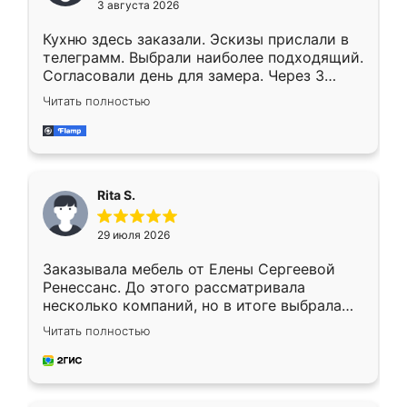
3 августа 2026
Кухню здесь заказали. Эскизы прислали в
телеграмм. Выбрали наиболее подходящий.
Согласовали день для замера. Через 3
недели кухня была уже готова. Остались
Читать полностью
довольны работой. Спасибо Ренессанс
мебель за качественную работу!
Rita S.
29 июля 2026
Заказывала мебель от Елены Сергеевой
Ренессанс. До этого рассматривала
несколько компаний, но в итоге выбрала
эту. Сначала обговорили условия, потом
Читать полностью
приехал замерщик, всё спокойно объяснил
и снял размеры. Изготовили в срок, с
доставкой тоже никаких проблем не
возникло. Сборку выполнили аккуратно,