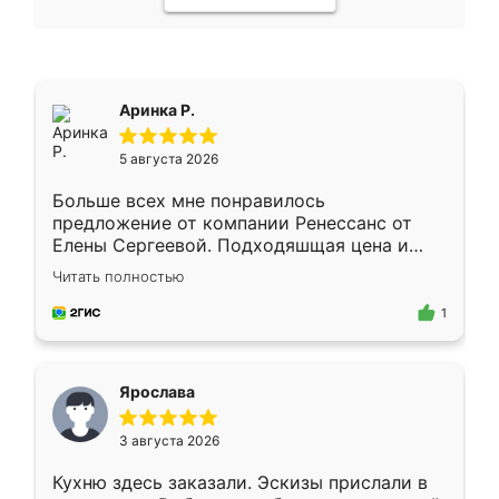
Аринка Р.
5 августа 2026
Больше всех мне понравилось
предложение от компании Ренессанс от
Елены Сергеевой. Подходяшщая цена и
короткие сроки изготовления. Приехавший
Читать полностью
для замера сотрудник Владислав
предложил по моему эскизу самый
1
подходящий вариант шкафа. Немного его
видоизменил, получилось даже лучше, чем
я хотела.
Ярослава
3 августа 2026
Кухню здесь заказали. Эскизы прислали в