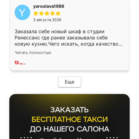
yaroslava1986
3 августа 2026
Заказала себе новый шкаф в студии
Ренессанс где ранее заказывала себе
новую кухню.Чего искать, когда качеством
вполне довольна. Служит кухня уже почти
Читать полностью
два года, нареканий нет.
Еще
ЗАКАЗАТЬ
БЕСПЛАТНОЕ ТАКСИ
ДО НАШЕГО САЛОНА