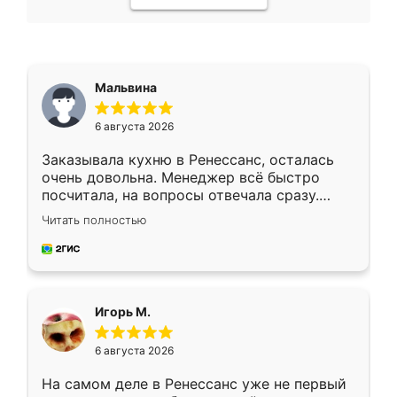
Мальвина
6 августа 2026
Заказывала кухню в Ренессанс, осталась
очень довольна. Менеджер всё быстро
посчитала, на вопросы отвечала сразу.
Замерщик приехал в субботу, подошёл к
Читать полностью
делу со всей ответственностью. Собрали
за день, ребята работали аккуратно, даже
пыли почти не было. Качество отличное,
ящики ходят плавно, ничего не скрипит.
Всё подошло как влитое.
Игорь М.
6 августа 2026
На самом деле в Ренессанс уже не первый