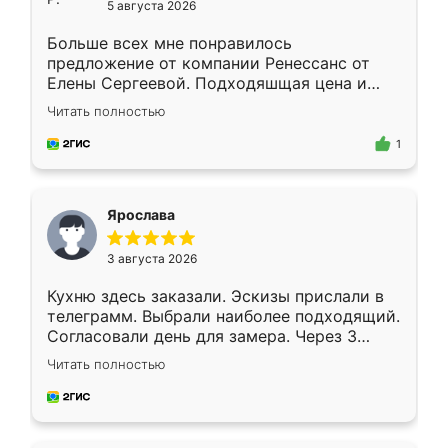
5 августа 2026
Больше всех мне понравилось
предложение от компании Ренессанс от
Елены Сергеевой. Подходяшщая цена и
короткие сроки изготовления. Приехавший
Читать полностью
для замера сотрудник Владислав
предложил по моему эскизу самый
1
подходящий вариант шкафа. Немного его
видоизменил, получилось даже лучше, чем
я хотела.
Ярослава
3 августа 2026
Кухню здесь заказали. Эскизы прислали в
телеграмм. Выбрали наиболее подходящий.
Согласовали день для замера. Через 3
недели кухня была уже готова. Остались
Читать полностью
довольны работой. Спасибо Ренессанс
мебель за качественную работу!