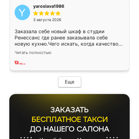
yaroslava1986
3 августа 2026
Заказала себе новый шкаф в студии
Ренессанс где ранее заказывала себе
новую кухню.Чего искать, когда качеством
вполне довольна. Служит кухня уже почти
Читать полностью
два года, нареканий нет.
Еще
ЗАКАЗАТЬ
БЕСПЛАТНОЕ ТАКСИ
ДО НАШЕГО САЛОНА