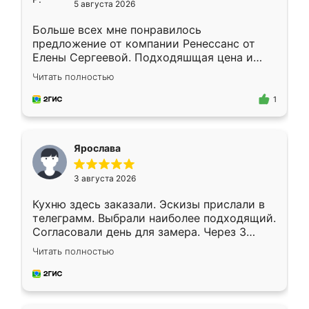
5 августа 2026
Больше всех мне понравилось
предложение от компании Ренессанс от
Елены Сергеевой. Подходяшщая цена и
короткие сроки изготовления. Приехавший
Читать полностью
для замера сотрудник Владислав
предложил по моему эскизу самый
1
подходящий вариант шкафа. Немного его
видоизменил, получилось даже лучше, чем
я хотела.
Ярослава
3 августа 2026
Кухню здесь заказали. Эскизы прислали в
телеграмм. Выбрали наиболее подходящий.
Согласовали день для замера. Через 3
недели кухня была уже готова. Остались
Читать полностью
довольны работой. Спасибо Ренессанс
мебель за качественную работу!