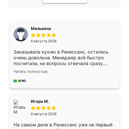
Мальвина
6 августа 2026
Заказывала кухню в Ренессанс, осталась
очень довольна. Менеджер всё быстро
посчитала, на вопросы отвечала сразу.
Замерщик приехал в субботу, подошёл к
Читать полностью
делу со всей ответственностью. Собрали
за день, ребята работали аккуратно, даже
пыли почти не было. Качество отличное,
ящики ходят плавно, ничего не скрипит.
Всё подошло как влитое.
Игорь М.
6 августа 2026
На самом деле в Ренессанс уже не первый