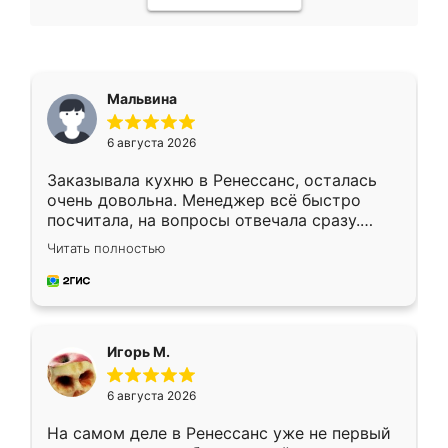
Мальвина
6 августа 2026
Заказывала кухню в Ренессанс, осталась
очень довольна. Менеджер всё быстро
посчитала, на вопросы отвечала сразу.
Замерщик приехал в субботу, подошёл к
Читать полностью
делу со всей ответственностью. Собрали
за день, ребята работали аккуратно, даже
пыли почти не было. Качество отличное,
ящики ходят плавно, ничего не скрипит.
Всё подошло как влитое.
Игорь М.
6 августа 2026
На самом деле в Ренессанс уже не первый