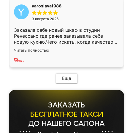
yaroslava1986
3 августа 2026
Заказала себе новый шкаф в студии
Ренессанс где ранее заказывала себе
новую кухню.Чего искать, когда качеством
вполне довольна. Служит кухня уже почти
Читать полностью
два года, нареканий нет.
Еще
ЗАКАЗАТЬ
БЕСПЛАТНОЕ ТАКСИ
ДО НАШЕГО САЛОНА