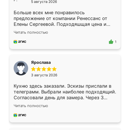
5 августа 2026
Больше всех мне понравилось
предложение от компании Ренессанс от
Елены Сергеевой. Подходяшщая цена и
короткие сроки изготовления. Приехавший
Читать полностью
для замера сотрудник Владислав
предложил по моему эскизу самый
1
подходящий вариант шкафа. Немного его
видоизменил, получилось даже лучше, чем
я хотела.
Ярослава
3 августа 2026
Кухню здесь заказали. Эскизы прислали в
телеграмм. Выбрали наиболее подходящий.
Согласовали день для замера. Через 3
недели кухня была уже готова. Остались
Читать полностью
довольны работой. Спасибо Ренессанс
мебель за качественную работу!