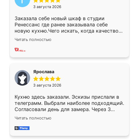
3 августа 2026
Заказала себе новый шкаф в студии
Ренессанс где ранее заказывала себе
новую кухню.Чего искать, когда качеством
вполне довольна. Служит кухня уже почти
Читать полностью
два года, нареканий нет.
Ярослава
3 августа 2026
Кухню здесь заказали. Эскизы прислали в
телеграмм. Выбрали наиболее подходящий.
Согласовали день для замера. Через 3
недели кухня была уже готова. Остались
Читать полностью
довольны работой. Спасибо Ренессанс
мебель за качественную работу!