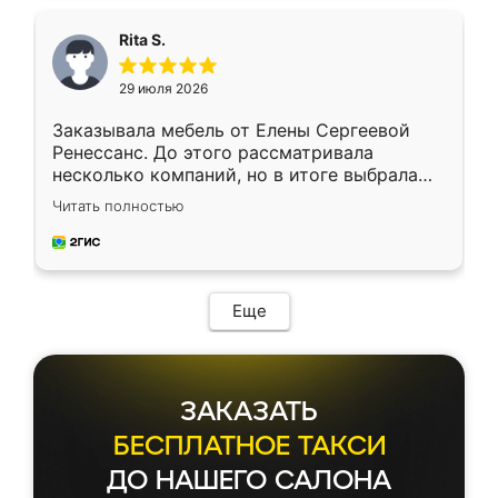
Rita S.
29 июля 2026
Заказывала мебель от Елены Сергеевой
Ренессанс. До этого рассматривала
несколько компаний, но в итоге выбрала
эту. Сначала обговорили условия, потом
Читать полностью
приехал замерщик, всё спокойно объяснил
и снял размеры. Изготовили в срок, с
доставкой тоже никаких проблем не
возникло. Сборку выполнили аккуратно,
мебель сразу встала на свое место без
Еще
каких-либо доработок. Качеством осталась
довольна, все выглядит так, как и ожидала.
ЗАКАЗАТЬ
БЕСПЛАТНОЕ ТАКСИ
ДО НАШЕГО САЛОНА