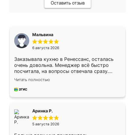
Оставить отзыв
Мальвина
6 августа 2026
Заказывала кухню в Ренессанс, осталась
очень довольна. Менеджер всё быстро
посчитала, на вопросы отвечала сразу.
Замерщик приехал в субботу, подошёл к
Читать полностью
делу со всей ответственностью. Собрали
за день, ребята работали аккуратно, даже
пыли почти не было. Качество отличное,
ящики ходят плавно, ничего не скрипит.
Всё подошло как влитое.
Аринка Р.
5 августа 2026