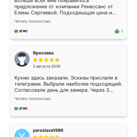
Больше всех мне понравилось
предложение от компании Ренессанс от
Елены Сергеевой. Подходяшщая цена и
короткие сроки изготовления. Приехавший
Читать полностью
для замера сотрудник Владислав
предложил по моему эскизу самый
1
подходящий вариант шкафа. Немного его
видоизменил, получилось даже лучше, чем
я хотела.
Ярослава
3 августа 2026
Кухню здесь заказали. Эскизы прислали в
телеграмм. Выбрали наиболее подходящий.
Согласовали день для замера. Через 3
недели кухня была уже готова. Остались
Читать полностью
довольны работой. Спасибо Ренессанс
мебель за качественную работу!
yaroslava1986