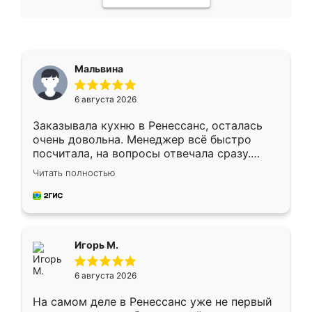
Мальвина
6 августа 2026
Заказывала кухню в Ренессанс, осталась
очень довольна. Менеджер всё быстро
посчитала, на вопросы отвечала сразу.
Замерщик приехал в субботу, подошёл к
Читать полностью
делу со всей ответственностью. Собрали
за день, ребята работали аккуратно, даже
пыли почти не было. Качество отличное,
ящики ходят плавно, ничего не скрипит.
Всё подошло как влитое.
Игорь М.
6 августа 2026
На самом деле в Ренессанс уже не первый