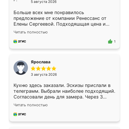
5 августа 2026
Больше всех мне понравилось
предложение от компании Ренессанс от
Елены Сергеевой. Подходяшщая цена и
короткие сроки изготовления. Приехавший
Читать полностью
для замера сотрудник Владислав
предложил по моему эскизу самый
1
подходящий вариант шкафа. Немного его
видоизменил, получилось даже лучше, чем
я хотела.
Ярослава
3 августа 2026
Кухню здесь заказали. Эскизы прислали в
телеграмм. Выбрали наиболее подходящий.
Согласовали день для замера. Через 3
недели кухня была уже готова. Остались
Читать полностью
довольны работой. Спасибо Ренессанс
мебель за качественную работу!