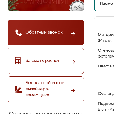
Посмот
Обратный звонок
Матери
(Италия
Стенова
фотопе
Заказать расчёт
Цвет:
н
Бесплатный вызов
дизайнера-
Сушка д
замерщика
Подъем
Blum (А