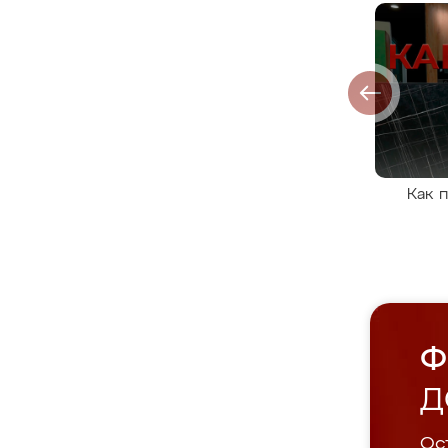
Как 
Ф
Д
Ост