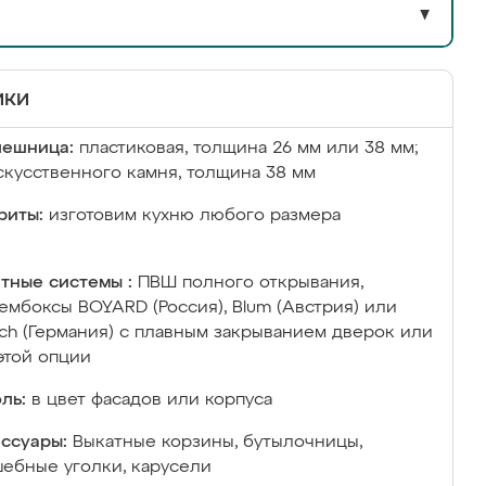
▼
ики
лешница:
пластиковая, толщина 26 мм или 38 мм;
скусственного камня, толщина 38 мм
риты:
изготовим кухню любого размера
тные системы :
ПВШ полного открывания,
ембоксы BOYARD (Россия), Blum (Австрия) или
ich (Германия) с плавным закрыванием дверок или
этой опции
ль:
в цвет фасадов или корпуса
ссуары:
Выкатные корзины, бутылочницы,
ебные уголки, карусели