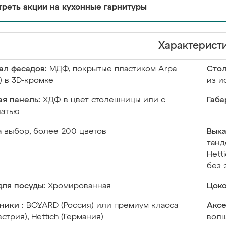
реть акции на кухонные гарнитуры
Характерист
ал фасадов:
МДФ, покрытые пластиком Arpa
Сто
) в 3D-кромке
из и
я панель:
ХДФ в цвет столешницы или с
Габа
чатью
а выбор, более 200 цветов
Выка
танд
Hett
без 
ля посуды:
Хромированная
Цоко
ники :
BOYARD (Россия) или премиум класса
Аксе
встрия), Hettich (Германия)
волш