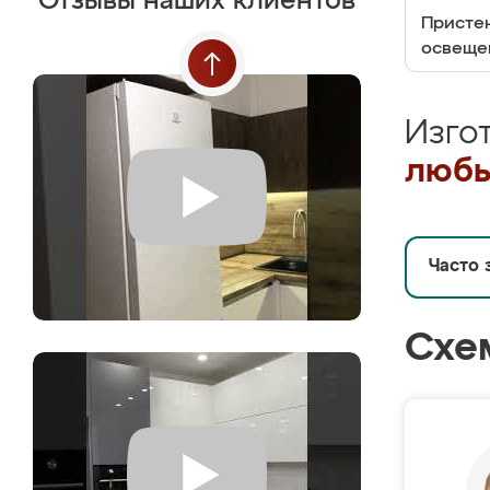
Отзывы наших клиентов
Пристен
освеще
Изго
любы
Часто 
Схе