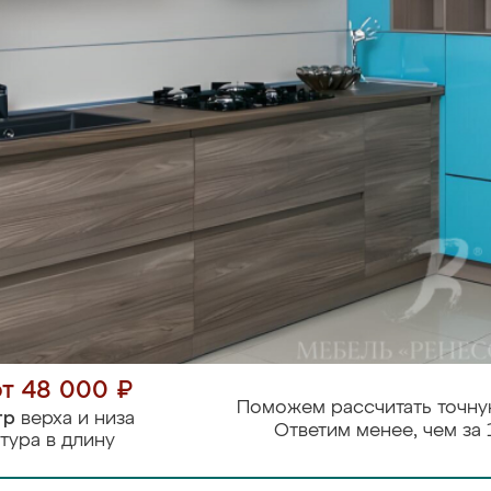
от 48 000 ₽
Поможем рассчитать точну
тр
верха и низа
Ответим менее, чем за 
тура в длину