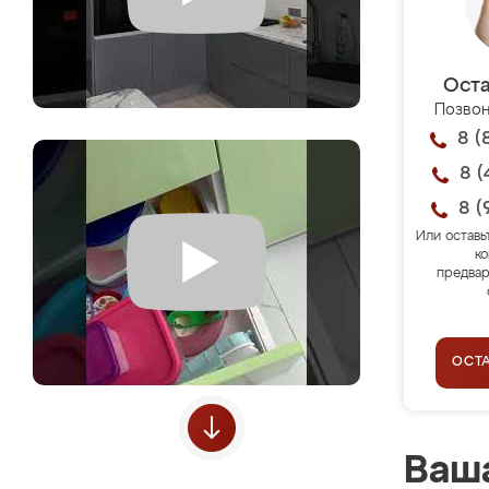
Оста
Позвон
8 (
8 (
8 (
Или оставь
ко
предвар
ОСТ
Ваша