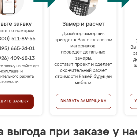
вьте заявку
Замер и расчет
ите по номерам
Дизайнер-замерщик
800) 511-89-55
приедет к Вам с каталогом
материалов,
Вы
495) 665-24-01
проведёт детальные
р
926) 409-68-13
замеры,
д
составит проект и сделает
з
те заявку на сайте для
окончательный расчёт
нсультации и
стоимости Вашей будущей
ительного расчёта
стоимости.
мебели.
ВЫЗВАТЬ ЗАМЕРЩИКА
АВИТЬ ЗАЯВКУ
 выгода при заказе у на