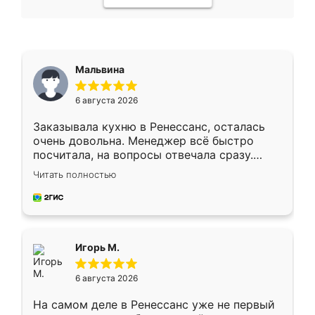
Мальвина
6 августа 2026
Заказывала кухню в Ренессанс, осталась
очень довольна. Менеджер всё быстро
посчитала, на вопросы отвечала сразу.
Замерщик приехал в субботу, подошёл к
Читать полностью
делу со всей ответственностью. Собрали
за день, ребята работали аккуратно, даже
пыли почти не было. Качество отличное,
ящики ходят плавно, ничего не скрипит.
Всё подошло как влитое.
Игорь М.
6 августа 2026
На самом деле в Ренессанс уже не первый