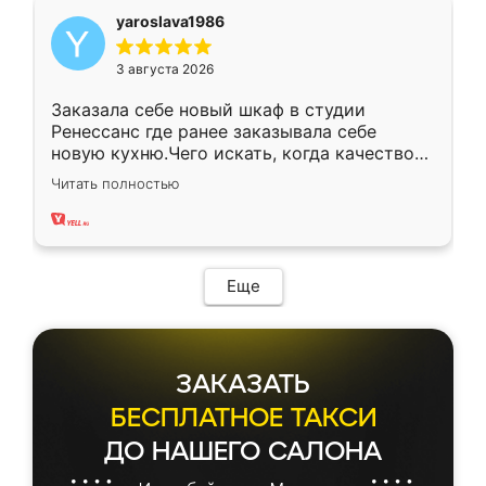
yaroslava1986
3 августа 2026
Заказала себе новый шкаф в студии
Ренессанс где ранее заказывала себе
новую кухню.Чего искать, когда качеством
вполне довольна. Служит кухня уже почти
Читать полностью
два года, нареканий нет.
Еще
ЗАКАЗАТЬ
БЕСПЛАТНОЕ ТАКСИ
ДО НАШЕГО САЛОНА