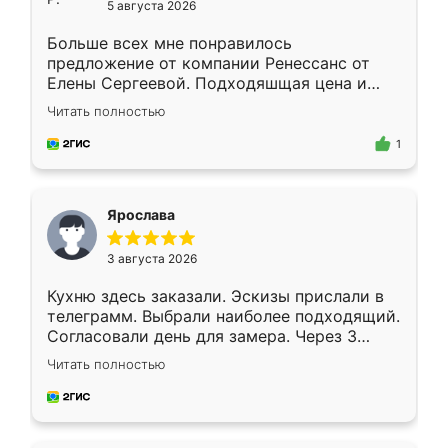
5 августа 2026
Больше всех мне понравилось
предложение от компании Ренессанс от
Елены Сергеевой. Подходяшщая цена и
короткие сроки изготовления. Приехавший
Читать полностью
для замера сотрудник Владислав
предложил по моему эскизу самый
1
подходящий вариант шкафа. Немного его
видоизменил, получилось даже лучше, чем
я хотела.
Ярослава
3 августа 2026
Кухню здесь заказали. Эскизы прислали в
телеграмм. Выбрали наиболее подходящий.
Согласовали день для замера. Через 3
недели кухня была уже готова. Остались
Читать полностью
довольны работой. Спасибо Ренессанс
мебель за качественную работу!