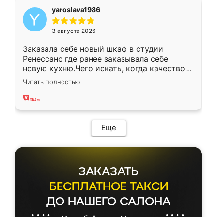
yaroslava1986
3 августа 2026
Заказала себе новый шкаф в студии
Ренессанс где ранее заказывала себе
новую кухню.Чего искать, когда качеством
вполне довольна. Служит кухня уже почти
Читать полностью
два года, нареканий нет.
Еще
ЗАКАЗАТЬ
БЕСПЛАТНОЕ ТАКСИ
ДО НАШЕГО САЛОНА