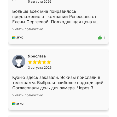
5 августа 2026
Больше всех мне понравилось
предложение от компании Ренессанс от
Елены Сергеевой. Подходяшщая цена и
короткие сроки изготовления. Приехавший
Читать полностью
для замера сотрудник Владислав
предложил по моему эскизу самый
1
подходящий вариант шкафа. Немного его
видоизменил, получилось даже лучше, чем
я хотела.
Ярослава
3 августа 2026
Кухню здесь заказали. Эскизы прислали в
телеграмм. Выбрали наиболее подходящий.
Согласовали день для замера. Через 3
недели кухня была уже готова. Остались
Читать полностью
довольны работой. Спасибо Ренессанс
мебель за качественную работу!