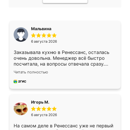
Мальвина
6 августа 2026
Заказывала кухню в Ренессанс, осталась
очень довольна. Менеджер всё быстро
посчитала, на вопросы отвечала сразу.
Замерщик приехал в субботу, подошёл к
Читать полностью
делу со всей ответственностью. Собрали
за день, ребята работали аккуратно, даже
пыли почти не было. Качество отличное,
ящики ходят плавно, ничего не скрипит.
Всё подошло как влитое.
Игорь М.
6 августа 2026
На самом деле в Ренессанс уже не первый