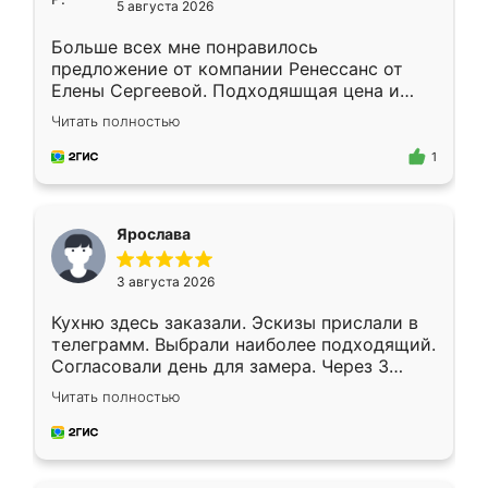
5 августа 2026
Больше всех мне понравилось
предложение от компании Ренессанс от
Елены Сергеевой. Подходяшщая цена и
короткие сроки изготовления. Приехавший
Читать полностью
для замера сотрудник Владислав
предложил по моему эскизу самый
1
подходящий вариант шкафа. Немного его
видоизменил, получилось даже лучше, чем
я хотела.
Ярослава
3 августа 2026
Кухню здесь заказали. Эскизы прислали в
телеграмм. Выбрали наиболее подходящий.
Согласовали день для замера. Через 3
недели кухня была уже готова. Остались
Читать полностью
довольны работой. Спасибо Ренессанс
мебель за качественную работу!