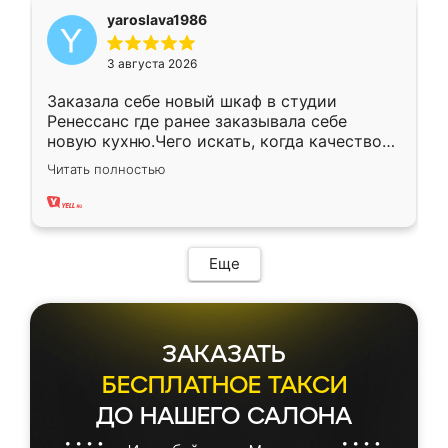
yaroslava1986
3 августа 2026
Заказала себе новый шкаф в студии
Ренессанс где ранее заказывала себе
новую кухню.Чего искать, когда качеством
вполне довольна. Служит кухня уже почти
Читать полностью
два года, нареканий нет.
Еще
ЗАКАЗАТЬ
БЕСПЛАТНОЕ ТАКСИ
ДО НАШЕГО САЛОНА