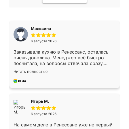
Мальвина
6 августа 2026
Заказывала кухню в Ренессанс, осталась
очень довольна. Менеджер всё быстро
посчитала, на вопросы отвечала сразу.
Замерщик приехал в субботу, подошёл к
Читать полностью
делу со всей ответственностью. Собрали
за день, ребята работали аккуратно, даже
пыли почти не было. Качество отличное,
ящики ходят плавно, ничего не скрипит.
Всё подошло как влитое.
Игорь М.
6 августа 2026
На самом деле в Ренессанс уже не первый