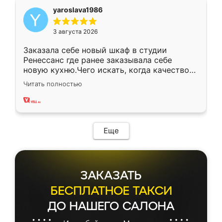
yaroslava1986
3 августа 2026
Заказала себе новый шкаф в студии
Ренессанс где ранее заказывала себе
новую кухню.Чего искать, когда качеством
вполне довольна. Служит кухня уже почти
Читать полностью
два года, нареканий нет.
Еще
ЗАКАЗАТЬ
БЕСПЛАТНОЕ ТАКСИ
ДО НАШЕГО САЛОНА