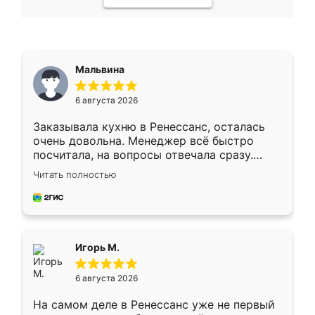
Мальвина
6 августа 2026
Заказывала кухню в Ренессанс, осталась
очень довольна. Менеджер всё быстро
посчитала, на вопросы отвечала сразу.
Замерщик приехал в субботу, подошёл к
Читать полностью
делу со всей ответственностью. Собрали
за день, ребята работали аккуратно, даже
пыли почти не было. Качество отличное,
ящики ходят плавно, ничего не скрипит.
Всё подошло как влитое.
Игорь М.
6 августа 2026
На самом деле в Ренессанс уже не первый