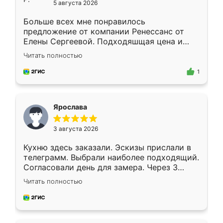
5 августа 2026
Больше всех мне понравилось
предложение от компании Ренессанс от
Елены Сергеевой. Подходяшщая цена и
короткие сроки изготовления. Приехавший
Читать полностью
для замера сотрудник Владислав
предложил по моему эскизу самый
1
подходящий вариант шкафа. Немного его
видоизменил, получилось даже лучше, чем
я хотела.
Ярослава
3 августа 2026
Кухню здесь заказали. Эскизы прислали в
телеграмм. Выбрали наиболее подходящий.
Согласовали день для замера. Через 3
недели кухня была уже готова. Остались
Читать полностью
довольны работой. Спасибо Ренессанс
мебель за качественную работу!