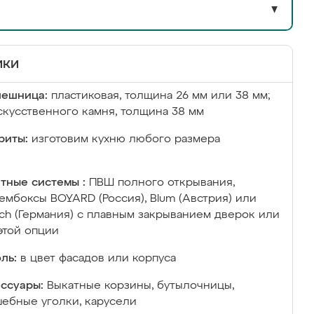
▼
ики
лешница:
пластиковая, толщина 26 мм или 38 мм;
скусственного камня, толщина 38 мм
риты:
изготовим кухню любого размера
тные системы :
ПВШ полного открывания,
ембоксы BOYARD (Россия), Blum (Австрия) или
ich (Германия) с плавным закрыванием дверок или
этой опции
ль:
в цвет фасадов или корпуса
ссуары:
Выкатные корзины, бутылочницы,
ебные уголки, карусели