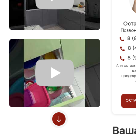
Оста
Позвон
8 (
8 (
8 (
Или оставь
ко
предвар
ОСТ
Ваша