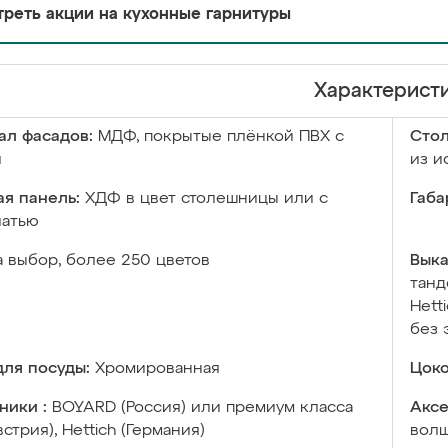
реть акции на кухонные гарнитуры
Характерист
ал фасадов:
МДФ, покрытые плёнкой ПВХ с
Сто
й
из и
я панель:
ХДФ в цвет столешницы или с
Габа
чатью
а выбор, более 250 цветов
Выка
танд
Hett
без 
ля посуды:
Хромированная
Цоко
ники :
BOYARD (Россия) или премиум класса
Аксе
встрия), Hettich (Германия)
волш