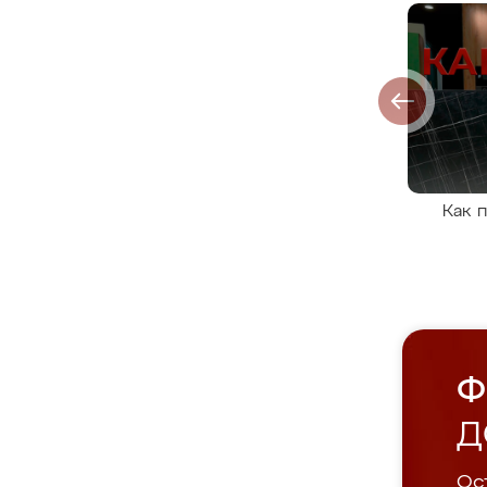
Как 
Ф
Д
Ост