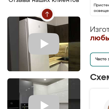
Отзывы наших клиентов
Пристен
освеще
Изго
любы
Часто 
Схе