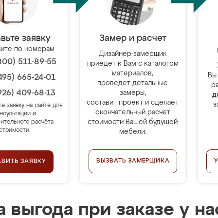
вьте заявку
Замер и расчет
ите по номерам
Дизайнер-замерщик
800) 511-89-55
приедет к Вам с каталогом
материалов,
Вы
495) 665-24-01
проведёт детальные
р
926) 409-68-13
замеры,
д
составит проект и сделает
з
те заявку на сайте для
окончательный расчёт
нсультации и
стоимости Вашей будущей
ительного расчёта
стоимости.
мебели.
ВЫЗВАТЬ ЗАМЕРЩИКА
АВИТЬ ЗАЯВКУ
 выгода при заказе у на