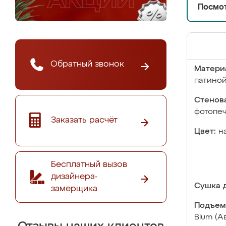
Посмот
Обратный звонок
Матери
патино
Стенова
фотопе
Заказать расчёт
Цвет:
н
Бесплатный вызов
дизайнера-
Сушка д
замерщика
Подъем
Blum (А