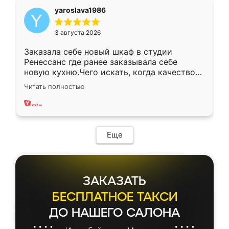
yaroslava1986
3 августа 2026
Заказала себе новый шкаф в студии
Ренессанс где ранее заказывала себе
новую кухню.Чего искать, когда качеством
вполне довольна. Служит кухня уже почти
Читать полностью
два года, нареканий нет.
Еще
ЗАКАЗАТЬ
БЕСПЛАТНОЕ ТАКСИ
ДО НАШЕГО САЛОНА