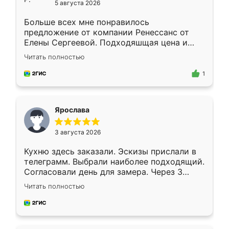
5 августа 2026
Больше всех мне понравилось
предложение от компании Ренессанс от
Елены Сергеевой. Подходяшщая цена и
короткие сроки изготовления. Приехавший
Читать полностью
для замера сотрудник Владислав
предложил по моему эскизу самый
1
подходящий вариант шкафа. Немного его
видоизменил, получилось даже лучше, чем
я хотела.
Ярослава
3 августа 2026
Кухню здесь заказали. Эскизы прислали в
телеграмм. Выбрали наиболее подходящий.
Согласовали день для замера. Через 3
недели кухня была уже готова. Остались
Читать полностью
довольны работой. Спасибо Ренессанс
мебель за качественную работу!