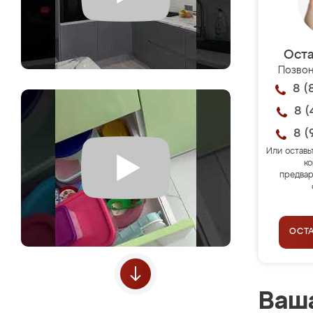
Оста
Позвон
8 (
8 (
8 (
Или оставь
ко
предвар
ОСТ
Ваша