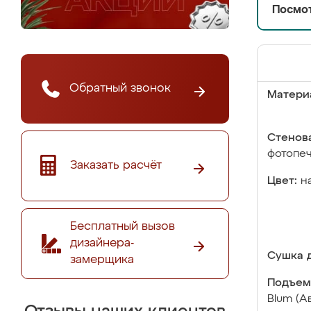
Посмот
Обратный звонок
Матери
Стенова
фотопе
Заказать расчёт
Цвет:
н
Бесплатный вызов
дизайнера-
Сушка д
замерщика
Подъем
Blum (А