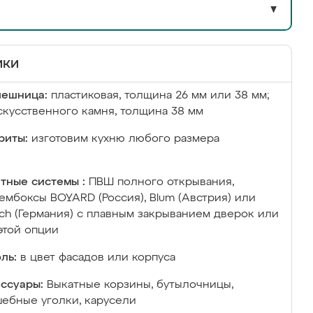
▼
ики
лешница:
пластиковая, толщина 26 мм или 38 мм;
скусственного камня, толщина 38 мм
риты:
изготовим кухню любого размера
тные системы :
ПВШ полного открывания,
ембоксы BOYARD (Россия), Blum (Австрия) или
ich (Германия) с плавным закрыванием дверок или
этой опции
ль:
в цвет фасадов или корпуса
ссуары:
Выкатные корзины, бутылочницы,
ебные уголки, карусели