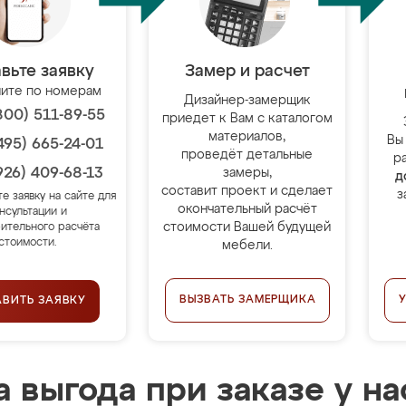
вьте заявку
Замер и расчет
ите по номерам
Дизайнер-замерщик
800) 511-89-55
приедет к Вам с каталогом
материалов,
Вы
495) 665-24-01
проведёт детальные
р
926) 409-68-13
замеры,
д
составит проект и сделает
з
те заявку на сайте для
окончательный расчёт
нсультации и
стоимости Вашей будущей
ительного расчёта
стоимости.
мебели.
ВЫЗВАТЬ ЗАМЕРЩИКА
АВИТЬ ЗАЯВКУ
 выгода при заказе у на