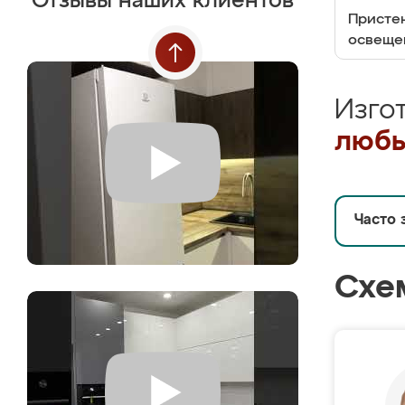
Отзывы наших клиентов
Пристен
освеще
Изго
любы
Часто 
Схе