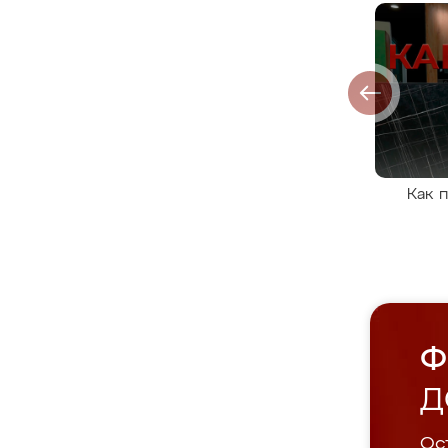
Как 
Ф
Д
Ост