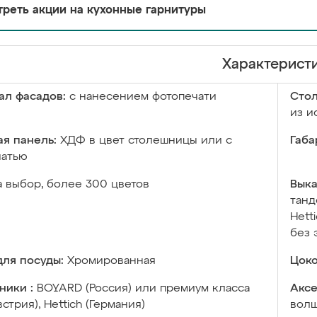
реть акции на кухонные гарнитуры
Характерист
ал фасадов:
с нанесением фотопечати
Сто
из и
я панель:
ХДФ в цвет столешницы или с
Габа
чатью
а выбор, более 300 цветов
Выка
танд
Hett
без 
ля посуды:
Хромированная
Цоко
ники :
BOYARD (Россия) или премиум класса
Аксе
встрия), Hettich (Германия)
волш