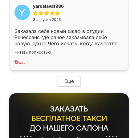
yaroslava1986
3 августа 2026
Заказала себе новый шкаф в студии
Ренессанс где ранее заказывала себе
новую кухню.Чего искать, когда качеством
вполне довольна. Служит кухня уже почти
Читать полностью
два года, нареканий нет.
Еще
ЗАКАЗАТЬ
БЕСПЛАТНОЕ ТАКСИ
ДО НАШЕГО САЛОНА