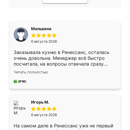
Мальвина
6 августа 2026
Заказывала кухню в Ренессанс, осталась
очень довольна. Менеджер всё быстро
посчитала, на вопросы отвечала сразу.
Замерщик приехал в субботу, подошёл к
Читать полностью
делу со всей ответственностью. Собрали
за день, ребята работали аккуратно, даже
пыли почти не было. Качество отличное,
ящики ходят плавно, ничего не скрипит.
Всё подошло как влитое.
Игорь М.
6 августа 2026
На самом деле в Ренессанс уже не первый