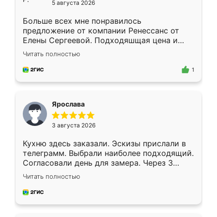
5 августа 2026
Больше всех мне понравилось
предложение от компании Ренессанс от
Елены Сергеевой. Подходяшщая цена и
короткие сроки изготовления. Приехавший
Читать полностью
для замера сотрудник Владислав
предложил по моему эскизу самый
1
подходящий вариант шкафа. Немного его
видоизменил, получилось даже лучше, чем
я хотела.
Ярослава
3 августа 2026
Кухню здесь заказали. Эскизы прислали в
телеграмм. Выбрали наиболее подходящий.
Согласовали день для замера. Через 3
недели кухня была уже готова. Остались
Читать полностью
довольны работой. Спасибо Ренессанс
мебель за качественную работу!