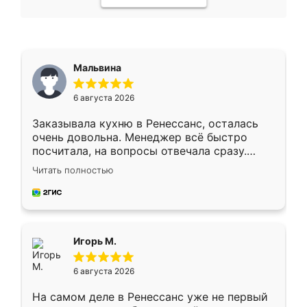
Мальвина
6 августа 2026
Заказывала кухню в Ренессанс, осталась
очень довольна. Менеджер всё быстро
посчитала, на вопросы отвечала сразу.
Замерщик приехал в субботу, подошёл к
Читать полностью
делу со всей ответственностью. Собрали
за день, ребята работали аккуратно, даже
пыли почти не было. Качество отличное,
ящики ходят плавно, ничего не скрипит.
Всё подошло как влитое.
Игорь М.
6 августа 2026
На самом деле в Ренессанс уже не первый