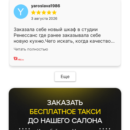
yaroslava1986
3 августа 2026
Заказала себе новый шкаф в студии
Ренессанс где ранее заказывала себе
новую кухню.Чего искать, когда качеством
вполне довольна. Служит кухня уже почти
Читать полностью
два года, нареканий нет.
Еще
ЗАКАЗАТЬ
БЕСПЛАТНОЕ ТАКСИ
ДО НАШЕГО САЛОНА