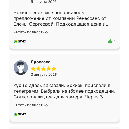
5 августа 2026
Больше всех мне понравилось
предложение от компании Ренессанс от
Елены Сергеевой. Подходяшщая цена и
короткие сроки изготовления. Приехавший
Читать полностью
для замера сотрудник Владислав
предложил по моему эскизу самый
1
подходящий вариант шкафа. Немного его
видоизменил, получилось даже лучше, чем
я хотела.
Ярослава
3 августа 2026
Кухню здесь заказали. Эскизы прислали в
телеграмм. Выбрали наиболее подходящий.
Согласовали день для замера. Через 3
недели кухня была уже готова. Остались
Читать полностью
довольны работой. Спасибо Ренессанс
мебель за качественную работу!