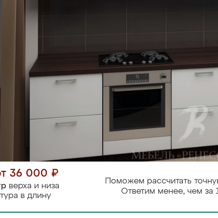
от 36 000 ₽
Поможем рассчитать точну
тр
верха и низа
Ответим менее, чем за 
тура в длину