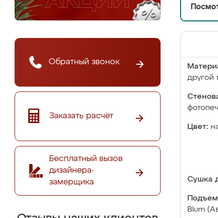
Посмот
Обратный звонок
Матери
другой 
Стенова
фотопе
Заказать расчёт
Цвет:
н
Бесплатный вызов
дизайнера-
Сушка д
замерщика
Подъем
Blum (А