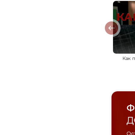
Как 
Ф
Д
Ост