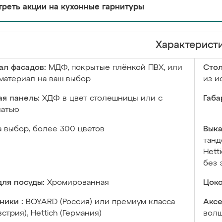
реть акции на кухонные гарнитуры
Характерист
ал фасадов:
МДФ, покрытые плёнкой ПВХ, или
Сто
материал на ваш выбор
из и
я панель:
ХДФ в цвет столешницы или с
Габа
чатью
а выбор, более 300 цветов
Выка
танд
Hett
без 
ля посуды:
Хромированная
Цоко
ники :
BOYARD (Россия) или премиум класса
Аксе
встрия), Hettich (Германия)
волш