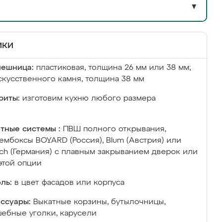
▼
ики
лешница:
пластиковая, толщина 26 мм или 38 мм;
скусственного камня, толщина 38 мм
риты:
изготовим кухню любого размера
тные системы :
ПВШ полного открывания,
ембоксы BOYARD (Россия), Blum (Австрия) или
ich (Германия) с плавным закрыванием дверок или
этой опции
ль:
в цвет фасадов или корпуса
ссуары:
Выкатные корзины, бутылочницы,
ебные уголки, карусели