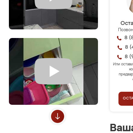
Оста
Позвон
8 (
8 (
8 (
Или оставь
ко
предвар
ОСТ
Ваша