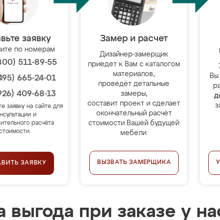
вьте заявку
Замер и расчет
ите по номерам
Дизайнер-замерщик
800) 511-89-55
приедет к Вам с каталогом
материалов,
Вы
495) 665-24-01
проведёт детальные
р
926) 409-68-13
замеры,
д
составит проект и сделает
з
те заявку на сайте для
окончательный расчёт
нсультации и
стоимости Вашей будущей
ительного расчёта
стоимости.
мебели.
ВЫЗВАТЬ ЗАМЕРЩИКА
АВИТЬ ЗАЯВКУ
 выгода при заказе у на