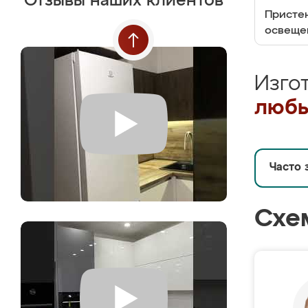
Отзывы наших клиентов
Пристен
освеще
Изго
любы
Часто 
Схе