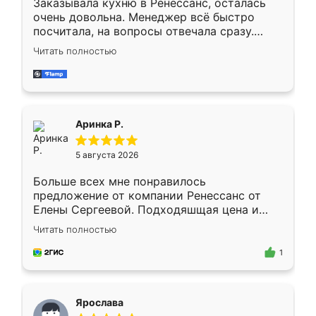
Заказывала кухню в Ренессанс, осталась
очень довольна. Менеджер всё быстро
посчитала, на вопросы отвечала сразу.
Замерщик приехал в субботу, подошёл к
Читать полностью
делу со всей ответственностью. Собрали
за день, ребята работали аккуратно, даже
пыли почти не было. Качество отличное,
ящики ходят плавно, ничего не скрипит.
Всё подошло как влитое.
Аринка Р.
5 августа 2026
Больше всех мне понравилось
предложение от компании Ренессанс от
Елены Сергеевой. Подходяшщая цена и
короткие сроки изготовления. Приехавший
Читать полностью
для замера сотрудник Владислав
предложил по моему эскизу самый
1
подходящий вариант шкафа. Немного его
видоизменил, получилось даже лучше, чем
я хотела.
Ярослава