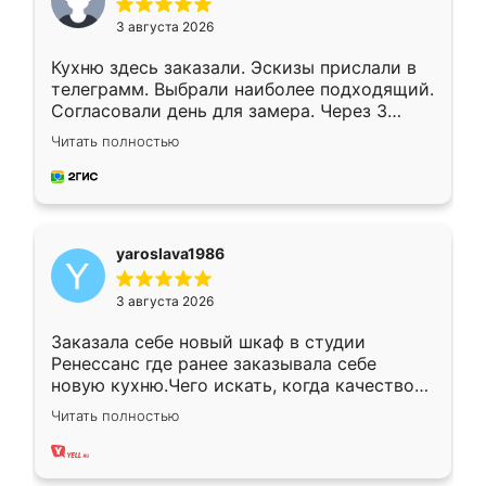
3 августа 2026
Кухню здесь заказали. Эскизы прислали в
телеграмм. Выбрали наиболее подходящий.
Согласовали день для замера. Через 3
недели кухня была уже готова. Остались
Читать полностью
довольны работой. Спасибо Ренессанс
мебель за качественную работу!
yaroslava1986
3 августа 2026
Заказала себе новый шкаф в студии
Ренессанс где ранее заказывала себе
новую кухню.Чего искать, когда качеством
вполне довольна. Служит кухня уже почти
Читать полностью
два года, нареканий нет.