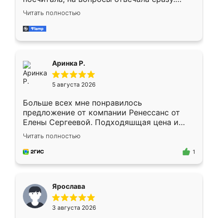
Замерщик приехал в субботу, подошёл к
Читать полностью
делу со всей ответственностью. Собрали
за день, ребята работали аккуратно, даже
пыли почти не было. Качество отличное,
ящики ходят плавно, ничего не скрипит.
Всё подошло как влитое.
Аринка Р.
5 августа 2026
Больше всех мне понравилось
предложение от компании Ренессанс от
Елены Сергеевой. Подходяшщая цена и
короткие сроки изготовления. Приехавший
Читать полностью
для замера сотрудник Владислав
предложил по моему эскизу самый
1
подходящий вариант шкафа. Немного его
видоизменил, получилось даже лучше, чем
я хотела.
Ярослава
3 августа 2026