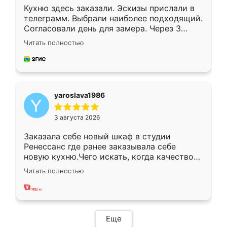
Кухню здесь заказали. Эскизы прислали в
телеграмм. Выбрали наиболее подходящий.
Согласовали день для замера. Через 3
недели кухня была уже готова. Остались
Читать полностью
довольны работой. Спасибо Ренессанс
мебель за качественную работу!
yaroslava1986
3 августа 2026
Заказала себе новый шкаф в студии
Ренессанс где ранее заказывала себе
новую кухню.Чего искать, когда качеством
вполне довольна. Служит кухня уже почти
Читать полностью
два года, нареканий нет.
Еще