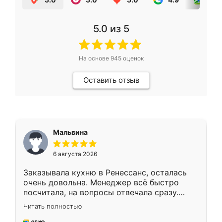
5.0
из 5
На основе
945
оценок
Оставить отзыв
Мальвина
6 августа 2026
Заказывала кухню в Ренессанс, осталась
очень довольна. Менеджер всё быстро
посчитала, на вопросы отвечала сразу.
Замерщик приехал в субботу, подошёл к
Читать полностью
делу со всей ответственностью. Собрали