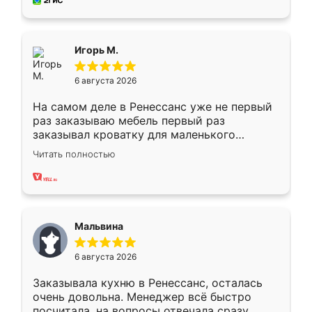
за день, ребята работали аккуратно, даже
пыли почти не было. Качество отличное,
ящики ходят плавно, ничего не скрипит.
Всё подошло как влитое.
Игорь М.
6 августа 2026
На самом деле в Ренессанс уже не первый
раз заказываю мебель первый раз
заказывал кроватку для маленького
ребёнка при его рождении ,во второй раз
Читать полностью
заказал шкаф-купе. По качеству очень
хорошее сборка достаточно быстрая,
также адекватные цены. До этого
сравнивал с разными конкурентами в этом
сегменте ,выбор у конкурентов куда
Мальвина
меньше, здесь же он более разнообразный.
Мне нравится ,если что-то потребуется из
6 августа 2026
мебели буду заказывать только здесь.
Заказывала кухню в Ренессанс, осталась
очень довольна. Менеджер всё быстро
посчитала, на вопросы отвечала сразу.