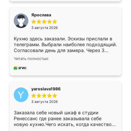
видоизменил, получилось даже лучше, чем
я хотела.
Ярослава
3 августа 2026
Кухню здесь заказали. Эскизы прислали в
телеграмм. Выбрали наиболее подходящий.
Согласовали день для замера. Через 3
недели кухня была уже готова. Остались
Читать полностью
довольны работой. Спасибо Ренессанс
мебель за качественную работу!
yaroslava1986
3 августа 2026
Заказала себе новый шкаф в студии
Ренессанс где ранее заказывала себе
новую кухню.Чего искать, когда качеством
вполне довольна. Служит кухня уже почти