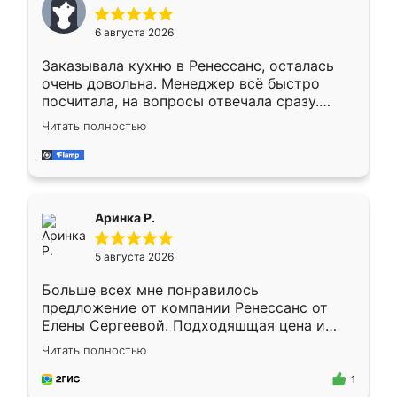
меньше, здесь же он более разнообразный.
Мне нравится ,если что-то потребуется из
6 августа 2026
мебели буду заказывать только здесь.
Заказывала кухню в Ренессанс, осталась
очень довольна. Менеджер всё быстро
посчитала, на вопросы отвечала сразу.
Замерщик приехал в субботу, подошёл к
Читать полностью
делу со всей ответственностью. Собрали
за день, ребята работали аккуратно, даже
пыли почти не было. Качество отличное,
ящики ходят плавно, ничего не скрипит.
Всё подошло как влитое.
Аринка Р.
5 августа 2026
Больше всех мне понравилось
предложение от компании Ренессанс от
Елены Сергеевой. Подходяшщая цена и
короткие сроки изготовления. Приехавший
Читать полностью
для замера сотрудник Владислав
предложил по моему эскизу самый
1
подходящий вариант шкафа. Немного его