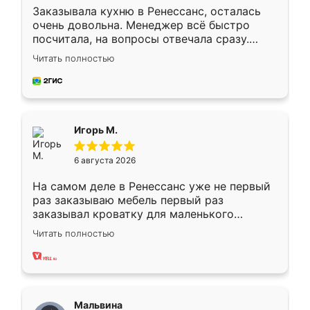
Заказывала кухню в Ренессанс, осталась
очень довольна. Менеджер всё быстро
посчитала, на вопросы отвечала сразу.
Замерщик приехал в субботу, подошёл к
Читать полностью
делу со всей ответственностью. Собрали
за день, ребята работали аккуратно, даже
пыли почти не было. Качество отличное,
ящики ходят плавно, ничего не скрипит.
Всё подошло как влитое.
Игорь М.
6 августа 2026
На самом деле в Ренессанс уже не первый
раз заказываю мебель первый раз
заказывал кроватку для маленького
ребёнка при его рождении ,во второй раз
Читать полностью
заказал шкаф-купе. По качеству очень
хорошее сборка достаточно быстрая,
также адекватные цены. До этого
сравнивал с разными конкурентами в этом
сегменте ,выбор у конкурентов куда
Мальвина