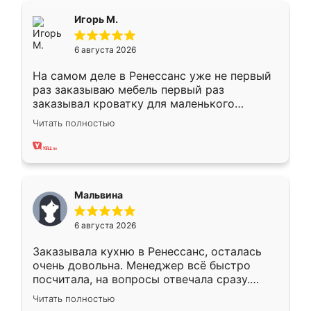
Всё подошло как влитое.
Игорь М.
6 августа 2026
На самом деле в Ренессанс уже не первый
раз заказываю мебель первый раз
заказывал кроватку для маленького
ребёнка при его рождении ,во второй раз
Читать полностью
заказал шкаф-купе. По качеству очень
хорошее сборка достаточно быстрая,
также адекватные цены. До этого
сравнивал с разными конкурентами в этом
сегменте ,выбор у конкурентов куда
Мальвина
меньше, здесь же он более разнообразный.
Мне нравится ,если что-то потребуется из
6 августа 2026
мебели буду заказывать только здесь.
Заказывала кухню в Ренессанс, осталась
очень довольна. Менеджер всё быстро
посчитала, на вопросы отвечала сразу.
Замерщик приехал в субботу, подошёл к
Читать полностью
делу со всей ответственностью. Собрали