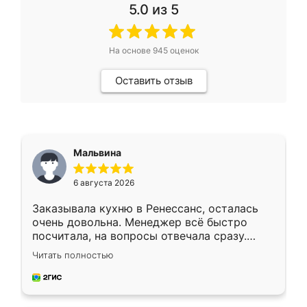
5.0
из 5
На основе
945
оценок
Оставить отзыв
Мальвина
6 августа 2026
Заказывала кухню в Ренессанс, осталась
очень довольна. Менеджер всё быстро
посчитала, на вопросы отвечала сразу.
Замерщик приехал в субботу, подошёл к
Читать полностью
делу со всей ответственностью. Собрали
за день, ребята работали аккуратно, даже
пыли почти не было. Качество отличное,
ящики ходят плавно, ничего не скрипит.