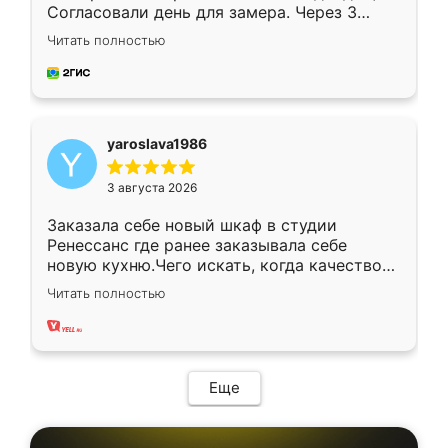
Согласовали день для замера. Через 3
недели кухня была уже готова. Остались
Читать полностью
довольны работой. Спасибо Ренессанс
мебель за качественную работу!
yaroslava1986
3 августа 2026
Заказала себе новый шкаф в студии
Ренессанс где ранее заказывала себе
новую кухню.Чего искать, когда качеством
вполне довольна. Служит кухня уже почти
Читать полностью
два года, нареканий нет.
Еще