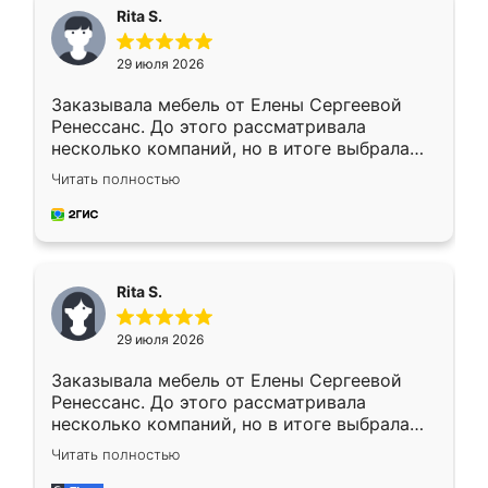
Rita S.
29 июля 2026
Заказывала мебель от Елены Сергеевой
Ренессанс. До этого рассматривала
несколько компаний, но в итоге выбрала
эту. Сначала обговорили условия, потом
Читать полностью
приехал замерщик, всё спокойно объяснил
и снял размеры. Изготовили в срок, с
доставкой тоже никаких проблем не
возникло. Сборку выполнили аккуратно,
мебель сразу встала на свое место без
Rita S.
каких-либо доработок. Качеством осталась
довольна, все выглядит так, как и ожидала.
29 июля 2026
Заказывала мебель от Елены Сергеевой
Ренессанс. До этого рассматривала
несколько компаний, но в итоге выбрала
эту. Сначала обговорили условия, потом
Читать полностью
приехал замерщик, всё спокойно объяснил