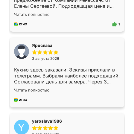
предложение от компании Ренессанс от
Елены Сергеевой. Подходяшщая цена и
короткие сроки изготовления. Приехавший
Читать полностью
для замера сотрудник Владислав
предложил по моему эскизу самый
1
подходящий вариант шкафа. Немного его
видоизменил, получилось даже лучше, чем
я хотела.
Ярослава
3 августа 2026
Кухню здесь заказали. Эскизы прислали в
телеграмм. Выбрали наиболее подходящий.
Согласовали день для замера. Через 3
недели кухня была уже готова. Остались
Читать полностью
довольны работой. Спасибо Ренессанс
мебель за качественную работу!
yaroslava1986