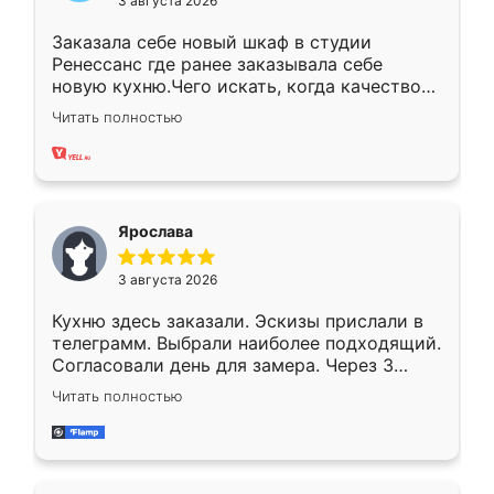
3 августа 2026
Заказала себе новый шкаф в студии
Ренессанс где ранее заказывала себе
новую кухню.Чего искать, когда качеством
вполне довольна. Служит кухня уже почти
Читать полностью
два года, нареканий нет.
Ярослава
3 августа 2026
Кухню здесь заказали. Эскизы прислали в
телеграмм. Выбрали наиболее подходящий.
Согласовали день для замера. Через 3
недели кухня была уже готова. Остались
Читать полностью
довольны работой. Спасибо Ренессанс
мебель за качественную работу!