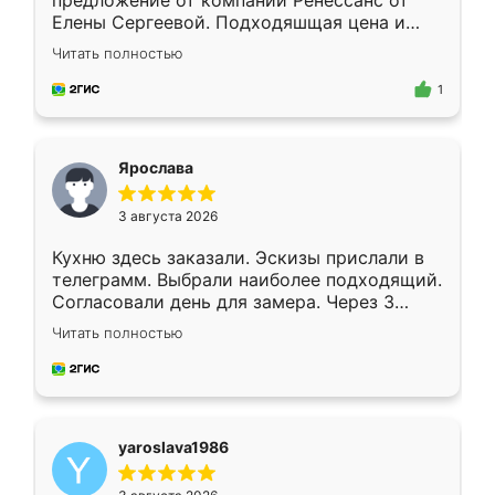
предложение от компании Ренессанс от
Елены Сергеевой. Подходяшщая цена и
короткие сроки изготовления. Приехавший
Читать полностью
для замера сотрудник Владислав
предложил по моему эскизу самый
1
подходящий вариант шкафа. Немного его
видоизменил, получилось даже лучше, чем
я хотела.
Ярослава
3 августа 2026
Кухню здесь заказали. Эскизы прислали в
телеграмм. Выбрали наиболее подходящий.
Согласовали день для замера. Через 3
недели кухня была уже готова. Остались
Читать полностью
довольны работой. Спасибо Ренессанс
мебель за качественную работу!
yaroslava1986