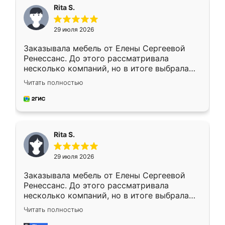
Rita S.
29 июля 2026
Заказывала мебель от Елены Сергеевой
Ренессанс. До этого рассматривала
несколько компаний, но в итоге выбрала
эту. Сначала обговорили условия, потом
Читать полностью
приехал замерщик, всё спокойно объяснил
и снял размеры. Изготовили в срок, с
доставкой тоже никаких проблем не
возникло. Сборку выполнили аккуратно,
мебель сразу встала на свое место без
Rita S.
каких-либо доработок. Качеством осталась
довольна, все выглядит так, как и ожидала.
29 июля 2026
Заказывала мебель от Елены Сергеевой
Ренессанс. До этого рассматривала
несколько компаний, но в итоге выбрала
эту. Сначала обговорили условия, потом
Читать полностью
приехал замерщик, всё спокойно объяснил