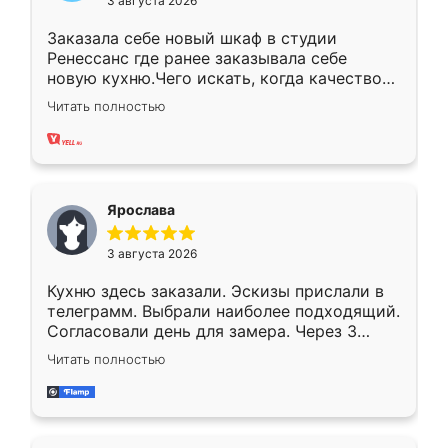
3 августа 2026
Заказала себе новый шкаф в студии
Ренессанс где ранее заказывала себе
новую кухню.Чего искать, когда качеством
вполне довольна. Служит кухня уже почти
Читать полностью
два года, нареканий нет.
Ярослава
3 августа 2026
Кухню здесь заказали. Эскизы прислали в
телеграмм. Выбрали наиболее подходящий.
Согласовали день для замера. Через 3
недели кухня была уже готова. Остались
Читать полностью
довольны работой. Спасибо Ренессанс
мебель за качественную работу!