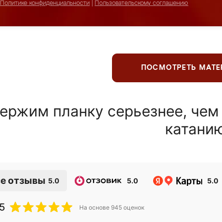
Политике конфиденциальности
|
Пользовательскому соглашению
ПОСМОТРЕТЬ МАТ
ержим планку серьезнее, чем
катани
е отзывы
5.0
5.0
5.0
5
На основе
945
оценок