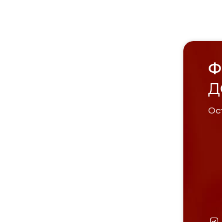
Ф
Д
Ост