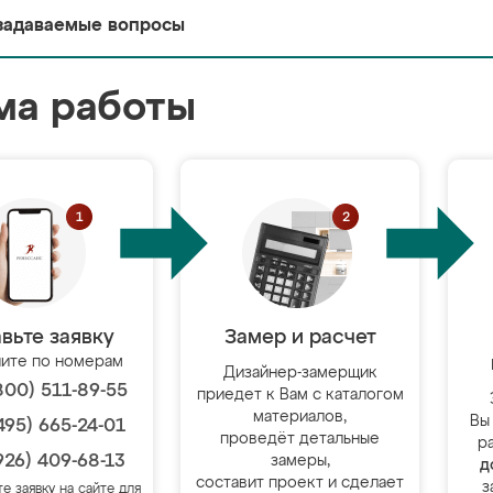
задаваемые вопросы
ма работы
вьте заявку
Замер и расчет
ите по номерам
Дизайнер-замерщик
800) 511-89-55
приедет к Вам с каталогом
материалов,
Вы
495) 665-24-01
проведёт детальные
р
926) 409-68-13
замеры,
д
составит проект и сделает
з
те заявку на сайте для