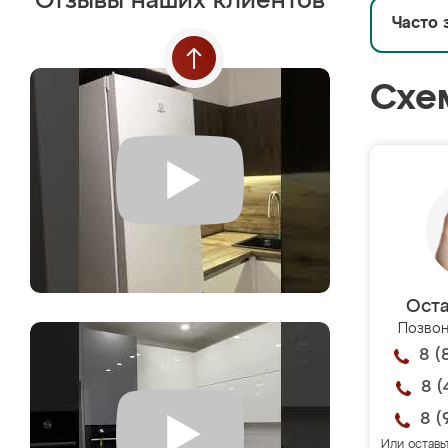
Отзывы наших клиентов
Часто 
Схе
Оста
Позвон
8 (
8 (
8 (
Или оставь