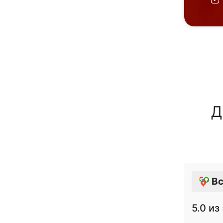
Д
Вс
5.0
из 