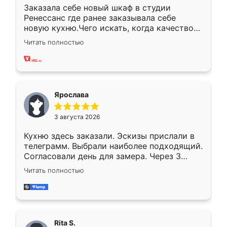
Заказала себе новый шкаф в студии
Ренессанс где ранее заказывала себе
новую кухню.Чего искать, когда качеством
вполне довольна. Служит кухня уже почти
Читать полностью
два года, нареканий нет.
Ярослава
3 августа 2026
Кухню здесь заказали. Эскизы прислали в
телеграмм. Выбрали наиболее подходящий.
Согласовали день для замера. Через 3
недели кухня была уже готова. Остались
Читать полностью
довольны работой. Спасибо Ренессанс
мебель за качественную работу!
Rita S.