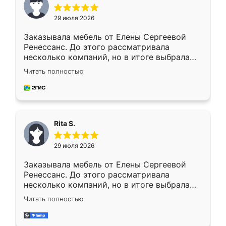
29 июля 2026
Заказывала мебель от Елены Сергеевой
Ренессанс. До этого рассматривала
несколько компаний, но в итоге выбрала
эту. Сначала обговорили условия, потом
Читать полностью
приехал замерщик, всё спокойно объяснил
и снял размеры. Изготовили в срок, с
доставкой тоже никаких проблем не
возникло. Сборку выполнили аккуратно,
мебель сразу встала на свое место без
Rita S.
каких-либо доработок. Качеством осталась
довольна, все выглядит так, как и ожидала.
29 июля 2026
Заказывала мебель от Елены Сергеевой
Ренессанс. До этого рассматривала
несколько компаний, но в итоге выбрала
эту. Сначала обговорили условия, потом
Читать полностью
приехал замерщик, всё спокойно объяснил
и снял размеры. Изготовили в срок, с
доставкой тоже никаких проблем не