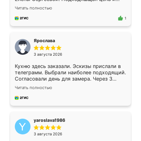
короткие сроки изготовления. Приехавший
Читать полностью
для замера сотрудник Владислав
предложил по моему эскизу самый
1
подходящий вариант шкафа. Немного его
видоизменил, получилось даже лучше, чем
я хотела.
Ярослава
3 августа 2026
Кухню здесь заказали. Эскизы прислали в
телеграмм. Выбрали наиболее подходящий.
Согласовали день для замера. Через 3
недели кухня была уже готова. Остались
Читать полностью
довольны работой. Спасибо Ренессанс
мебель за качественную работу!
yaroslava1986
3 августа 2026