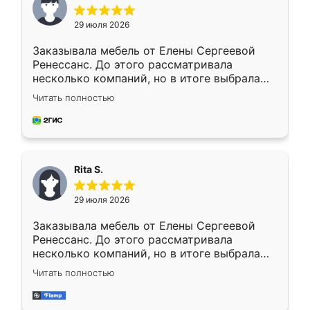
29 июля 2026
Заказывала мебель от Елены Сергеевой
Ренессанс. До этого рассматривала
несколько компаний, но в итоге выбрала
эту. Сначала обговорили условия, потом
Читать полностью
приехал замерщик, всё спокойно объяснил
и снял размеры. Изготовили в срок, с
доставкой тоже никаких проблем не
возникло. Сборку выполнили аккуратно,
мебель сразу встала на свое место без
Rita S.
каких-либо доработок. Качеством осталась
довольна, все выглядит так, как и ожидала.
29 июля 2026
Заказывала мебель от Елены Сергеевой
Ренессанс. До этого рассматривала
несколько компаний, но в итоге выбрала
эту. Сначала обговорили условия, потом
Читать полностью
приехал замерщик, всё спокойно объяснил
и снял размеры. Изготовили в срок, с
доставкой тоже никаких проблем не