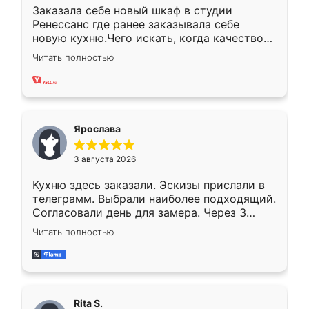
Заказала себе новый шкаф в студии
Ренессанс где ранее заказывала себе
новую кухню.Чего искать, когда качеством
вполне довольна. Служит кухня уже почти
Читать полностью
два года, нареканий нет.
Ярослава
3 августа 2026
Кухню здесь заказали. Эскизы прислали в
телеграмм. Выбрали наиболее подходящий.
Согласовали день для замера. Через 3
недели кухня была уже готова. Остались
Читать полностью
довольны работой. Спасибо Ренессанс
мебель за качественную работу!
Rita S.