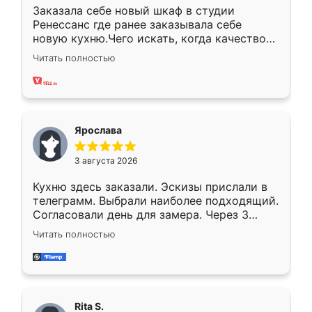
Заказала себе новый шкаф в студии
Ренессанс где ранее заказывала себе
новую кухню.Чего искать, когда качеством
вполне довольна. Служит кухня уже почти
Читать полностью
два года, нареканий нет.
Ярослава
3 августа 2026
Кухню здесь заказали. Эскизы прислали в
телеграмм. Выбрали наиболее подходящий.
Согласовали день для замера. Через 3
недели кухня была уже готова. Остались
Читать полностью
довольны работой. Спасибо Ренессанс
мебель за качественную работу!
Rita S.