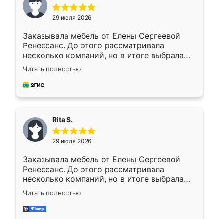
29 июля 2026
Заказывала мебель от Елены Сергеевой
Ренессанс. До этого рассматривала
несколько компаний, но в итоге выбрала
эту. Сначала обговорили условия, потом
Читать полностью
приехал замерщик, всё спокойно объяснил
и снял размеры. Изготовили в срок, с
доставкой тоже никаких проблем не
возникло. Сборку выполнили аккуратно,
мебель сразу встала на свое место без
Rita S.
каких-либо доработок. Качеством осталась
довольна, все выглядит так, как и ожидала.
29 июля 2026
Заказывала мебель от Елены Сергеевой
Ренессанс. До этого рассматривала
несколько компаний, но в итоге выбрала
эту. Сначала обговорили условия, потом
Читать полностью
приехал замерщик, всё спокойно объяснил
и снял размеры. Изготовили в срок, с
доставкой тоже никаких проблем не