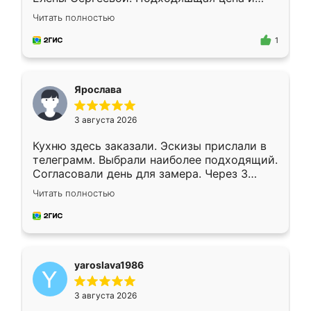
короткие сроки изготовления. Приехавший
Читать полностью
для замера сотрудник Владислав
предложил по моему эскизу самый
1
подходящий вариант шкафа. Немного его
видоизменил, получилось даже лучше, чем
я хотела.
Ярослава
3 августа 2026
Кухню здесь заказали. Эскизы прислали в
телеграмм. Выбрали наиболее подходящий.
Согласовали день для замера. Через 3
недели кухня была уже готова. Остались
Читать полностью
довольны работой. Спасибо Ренессанс
мебель за качественную работу!
yaroslava1986
3 августа 2026