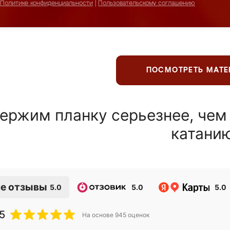
Политике конфиденциальности
|
Пользовательскому соглашению
ПОСМОТРЕТЬ МАТ
ержим планку серьезнее, чем
катани
е отзывы
5.0
5.0
5.0
5
На основе
945
оценок