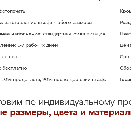
фотопечать
Кром
ы:
изготовление шкафа любого размера
Разд
ннее наполнение:
стандартная комплектация
Цвет
вление:
5-7 рабочих дней
Цена
бесплатно
Дост
:
бесплатно
Сбор
10% предоплата, 90% после доставки шкафа
Гара
товим по индивидуальному про
е размеры, цвета и материа