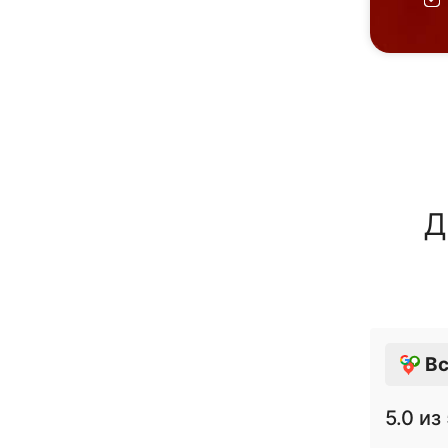
Д
Вс
5.0
из 