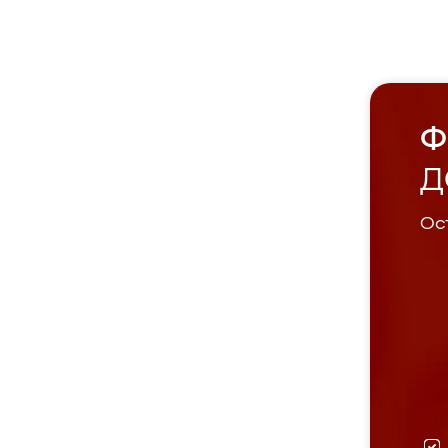
Ф
Д
Ост