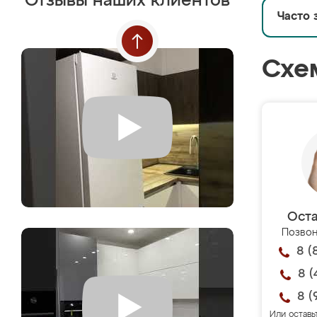
Отзывы наших клиентов
Часто 
Схе
Оста
Позвон
8 (
8 (
8 (
Или оставь