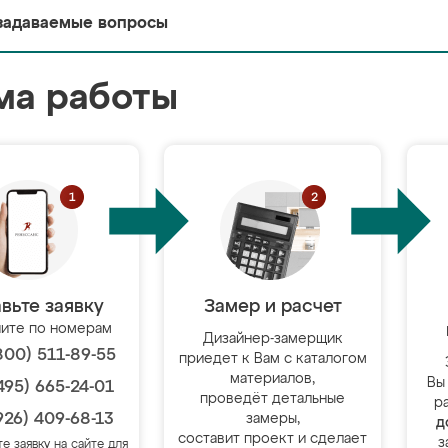
задаваемые вопросы
ма работы
вьте заявку
Замер и расчет
ите по номерам
Дизайнер-замерщик
800) 511-89-55
приедет к Вам с каталогом
материалов,
Вы
495) 665-24-01
проведёт детальные
р
926) 409-68-13
замеры,
д
составит проект и сделает
з
те заявку на сайте для