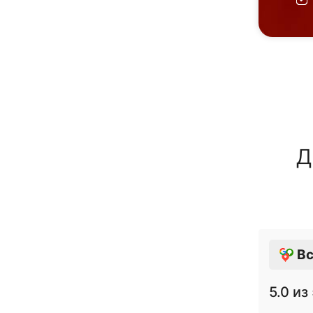
Д
Вс
5.0
из 