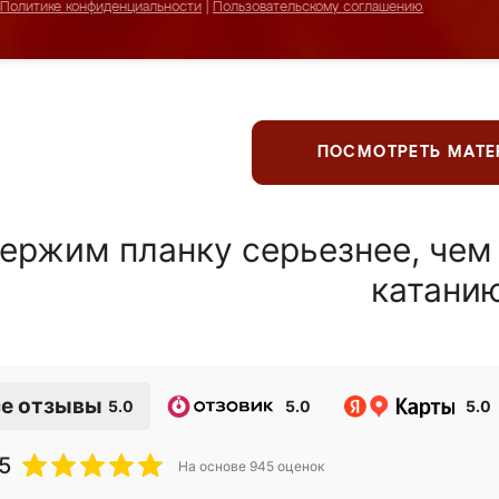
Политике конфиденциальности
|
Пользовательскому соглашению
ПОСМОТРЕТЬ МАТ
ержим планку серьезнее, чем
катани
е отзывы
5.0
5.0
5.0
5
На основе
945
оценок