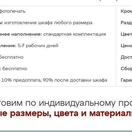
фотопечать
Кром
ы:
изготовление шкафа любого размера
Разд
ннее наполнение:
стандартная комплектация
Цвет
вление:
5-7 рабочих дней
Цена
бесплатно
Дост
:
бесплатно
Сбор
10% предоплата, 90% после доставки шкафа
Гара
товим по индивидуальному про
е размеры, цвета и материа