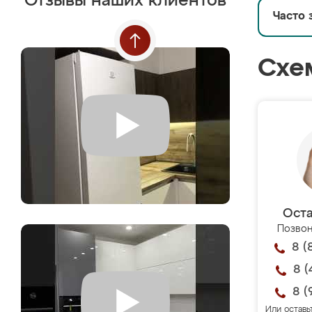
Отзывы наших клиентов
Часто 
Схе
Оста
Позвон
8 (
8 (
8 (
Или оставь