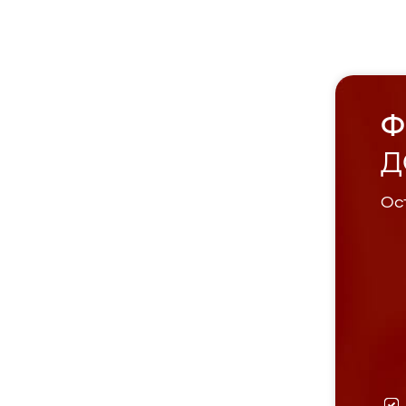
Ф
Д
Ост