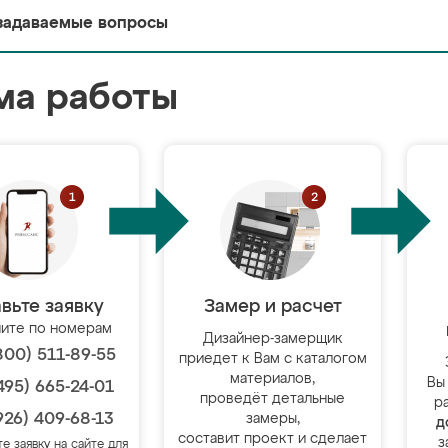
задаваемые вопросы
ма работы
вьте заявку
Замер и расчет
ите по номерам
Дизайнер-замерщик
800) 511-89-55
приедет к Вам с каталогом
материалов,
Вы
495) 665-24-01
проведёт детальные
р
926) 409-68-13
замеры,
д
составит проект и сделает
з
те заявку на сайте для