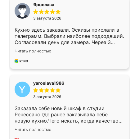
я хотела.
Ярослава
3 августа 2026
Кухню здесь заказали. Эскизы прислали в
телеграмм. Выбрали наиболее подходящий.
Согласовали день для замера. Через 3
недели кухня была уже готова. Остались
Читать полностью
довольны работой. Спасибо Ренессанс
мебель за качественную работу!
yaroslava1986
3 августа 2026
Заказала себе новый шкаф в студии
Ренессанс где ранее заказывала себе
новую кухню.Чего искать, когда качеством
вполне довольна. Служит кухня уже почти
Читать полностью
два года, нареканий нет.