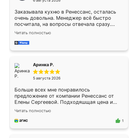
6 августа 2026
мебели буду заказывать только здесь.
Заказывала кухню в Ренессанс, осталась
очень довольна. Менеджер всё быстро
посчитала, на вопросы отвечала сразу.
Замерщик приехал в субботу, подошёл к
Читать полностью
делу со всей ответственностью. Собрали
за день, ребята работали аккуратно, даже
пыли почти не было. Качество отличное,
ящики ходят плавно, ничего не скрипит.
Всё подошло как влитое.
Аринка Р.
5 августа 2026
Больше всех мне понравилось
предложение от компании Ренессанс от
Елены Сергеевой. Подходяшщая цена и
короткие сроки изготовления. Приехавший
Читать полностью
для замера сотрудник Владислав
предложил по моему эскизу самый
1
подходящий вариант шкафа. Немного его
видоизменил, получилось даже лучше, чем