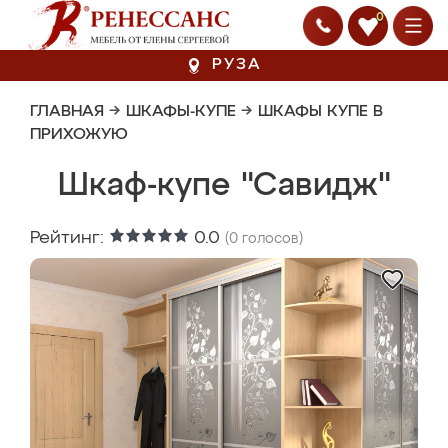
0
РУЗА
ГЛАВНАЯ
→
ШКАФЫ-КУПЕ
→
ШКАФЫ КУПЕ В
ПРИХОЖУЮ
Шкаф-купе "Савидж"
Рейтинг:
0.0
(
0
голосов)