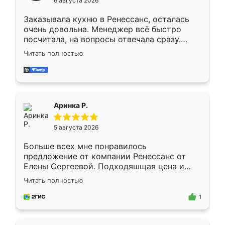
6 августа 2026
мебели буду заказывать только здесь.
Заказывала кухню в Ренессанс, осталась
очень довольна. Менеджер всё быстро
посчитала, на вопросы отвечала сразу.
Замерщик приехал в субботу, подошёл к
Читать полностью
делу со всей ответственностью. Собрали
за день, ребята работали аккуратно, даже
пыли почти не было. Качество отличное,
ящики ходят плавно, ничего не скрипит.
Всё подошло как влитое.
Аринка Р.
5 августа 2026
Больше всех мне понравилось
предложение от компании Ренессанс от
Елены Сергеевой. Подходяшщая цена и
короткие сроки изготовления. Приехавший
Читать полностью
для замера сотрудник Владислав
предложил по моему эскизу самый
1
подходящий вариант шкафа. Немного его
видоизменил, получилось даже лучше, чем