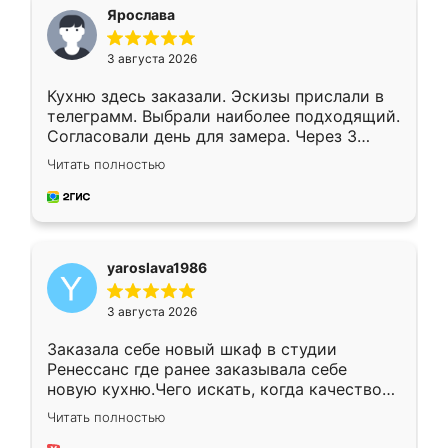
я хотела.
Ярослава
3 августа 2026
Кухню здесь заказали. Эскизы прислали в
телеграмм. Выбрали наиболее подходящий.
Согласовали день для замера. Через 3
недели кухня была уже готова. Остались
Читать полностью
довольны работой. Спасибо Ренессанс
мебель за качественную работу!
yaroslava1986
3 августа 2026
Заказала себе новый шкаф в студии
Ренессанс где ранее заказывала себе
новую кухню.Чего искать, когда качеством
вполне довольна. Служит кухня уже почти
Читать полностью
два года, нареканий нет.