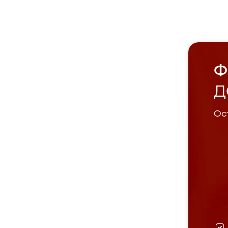
Ф
Д
Ост