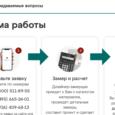
задаваемые вопросы
ма работы
вьте заявку
Замер и расчет
ите по номерам
Дизайнер-замерщик
800) 511-89-55
приедет к Вам с каталогом
материалов,
Вы
495) 665-24-01
проведёт детальные
р
926) 409-68-13
замеры,
д
составит проект и сделает
з
те заявку на сайте для