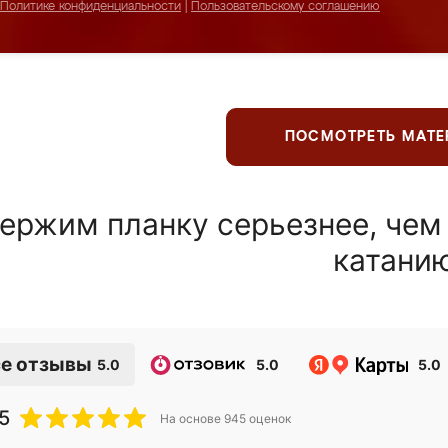
Политике конфиденциальности
|
Пользовательскому соглашению
ПОСМОТРЕТЬ МАТ
ержим планку серьезнее, чем
катани
е отзывы
5.0
5.0
5.0
5
На основе
945
оценок