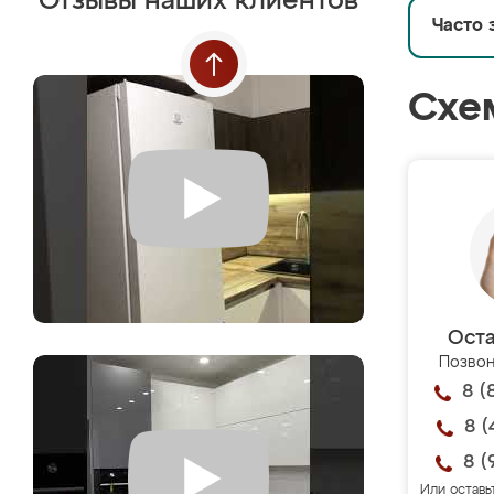
Отзывы наших клиентов
Часто 
Схе
Оста
Позвон
8 (
8 (
8 (
Или оставь