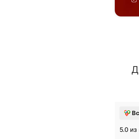
Д
Вс
5.0
из 