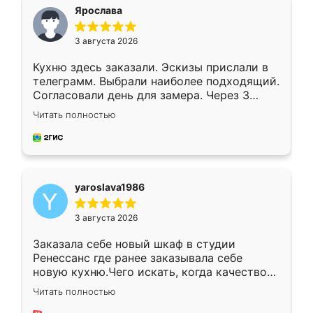
я хотела.
Ярослава
3 августа 2026
Кухню здесь заказали. Эскизы прислали в
телеграмм. Выбрали наиболее подходящий.
Согласовали день для замера. Через 3
недели кухня была уже готова. Остались
Читать полностью
довольны работой. Спасибо Ренессанс
мебель за качественную работу!
yaroslava1986
3 августа 2026
Заказала себе новый шкаф в студии
Ренессанс где ранее заказывала себе
новую кухню.Чего искать, когда качеством
вполне довольна. Служит кухня уже почти
Читать полностью
два года, нареканий нет.