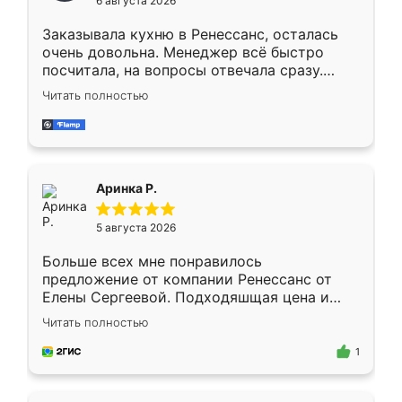
6 августа 2026
мебели буду заказывать только здесь.
Заказывала кухню в Ренессанс, осталась
очень довольна. Менеджер всё быстро
посчитала, на вопросы отвечала сразу.
Замерщик приехал в субботу, подошёл к
Читать полностью
делу со всей ответственностью. Собрали
за день, ребята работали аккуратно, даже
пыли почти не было. Качество отличное,
ящики ходят плавно, ничего не скрипит.
Всё подошло как влитое.
Аринка Р.
5 августа 2026
Больше всех мне понравилось
предложение от компании Ренессанс от
Елены Сергеевой. Подходяшщая цена и
короткие сроки изготовления. Приехавший
Читать полностью
для замера сотрудник Владислав
предложил по моему эскизу самый
1
подходящий вариант шкафа. Немного его
видоизменил, получилось даже лучше, чем