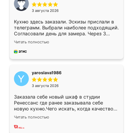
3 августа 2026
Кухню здесь заказали. Эскизы прислали в
телеграмм. Выбрали наиболее подходящий.
Согласовали день для замера. Через 3
недели кухня была уже готова. Остались
Читать полностью
довольны работой. Спасибо Ренессанс
мебель за качественную работу!
yaroslava1986
3 августа 2026
Заказала себе новый шкаф в студии
Ренессанс где ранее заказывала себе
новую кухню.Чего искать, когда качеством
вполне довольна. Служит кухня уже почти
Читать полностью
два года, нареканий нет.