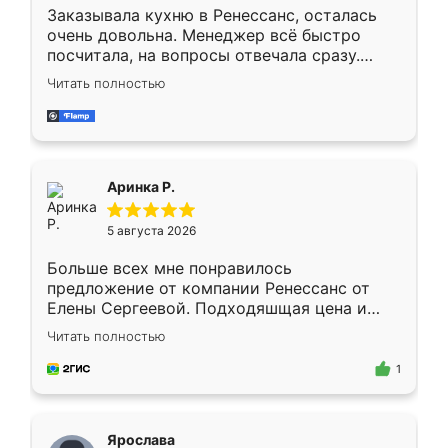
Заказывала кухню в Ренессанс, осталась
очень довольна. Менеджер всё быстро
посчитала, на вопросы отвечала сразу.
Замерщик приехал в субботу, подошёл к
Читать полностью
делу со всей ответственностью. Собрали
за день, ребята работали аккуратно, даже
пыли почти не было. Качество отличное,
ящики ходят плавно, ничего не скрипит.
Всё подошло как влитое.
Аринка Р.
5 августа 2026
Больше всех мне понравилось
предложение от компании Ренессанс от
Елены Сергеевой. Подходяшщая цена и
короткие сроки изготовления. Приехавший
Читать полностью
для замера сотрудник Владислав
предложил по моему эскизу самый
1
подходящий вариант шкафа. Немного его
видоизменил, получилось даже лучше, чем
я хотела.
Ярослава