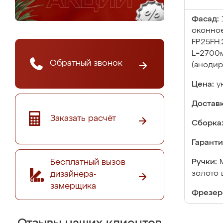
Фасад:
оконно
FP.25FH
L=2700м
Обратный звонок
(анодир
Цена:
у
Доставк
Заказать расчёт
Сборка
Гаранти
Бесплатный вызов
Ручки:
золото
дизайнера-
замерщика
Фрезер