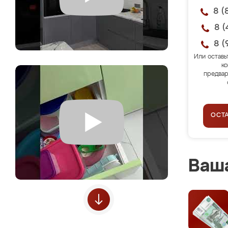
8 (
8 (
8 (
Или оставь
ко
предвар
ОСТ
Ваша