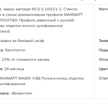
1. эмаль матовая NCS S 1002-Y 2. Стекло
Изго
е в узком алюминиевом профиле МАКМАРТ
.270.GT-BA Профиль рамочный с ручкой,
м, отделка золото шлифованное
овка)
казана за базовый шкаф
Заме
а:
бесплатно
Подъ
:
10% от стоимости заказа
Опла
я:
24 месяца
Цвет
МАКМАРТ М4654. К.ВВ Ручка-кнопка, отделка
Стил
 шлифованное
овка:
«Византия»