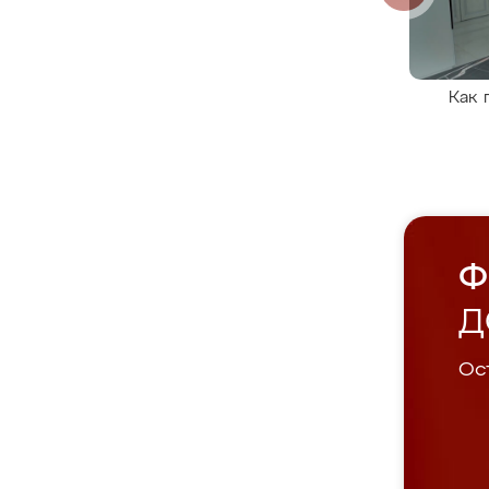
Как 
Ф
Д
Ост