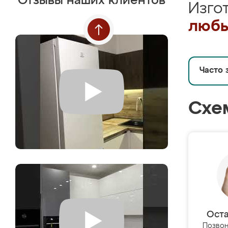
Отзывы наших клиентов
Изго
любы
Часто 
Схе
Оста
Позвон