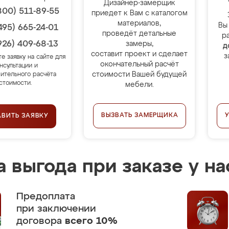
Дизайнер-замерщик
800) 511-89-55
приедет к Вам с каталогом
материалов,
Вы
495) 665-24-01
проведёт детальные
р
926) 409-68-13
замеры,
д
составит проект и сделает
з
те заявку на сайте для
окончательный расчёт
нсультации и
стоимости Вашей будущей
ительного расчёта
стоимости.
мебели.
ВЫЗВАТЬ ЗАМЕРЩИКА
АВИТЬ ЗАЯВКУ
 выгода при заказе у на
Предоплата
при заключении
договора
всего 10%